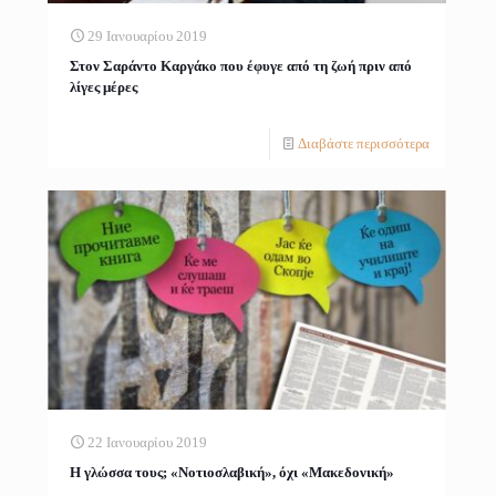
29 Ιανουαρίου 2019
Στον Σαράντο Καργάκο που έφυγε από τη ζωή πριν από
λίγες μέρες
Διαβάστε περισσότερα
22 Ιανουαρίου 2019
Η γλώσσα τους; «Νοτιοσλαβική», όχι «Μακεδονική»