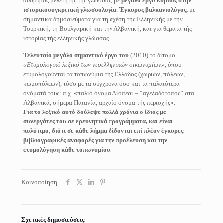
αθόρυβος μελετητής τής γλώσσας, με
μεγάλο έργο κυρίως στην
ιστορικοσυγκριτική γλωσσολογία
.
Έγκυρος βαλκανιολόγος,
με
σημαντικά δημοσιεύματα για τη σχέση τής Ελληνικής με την
Τουρκική, τη Βουλγαρική και την Αλβανική, και για θέματα τής
ιστορίας τής ελληνικής γλώσσας.
Τελευταίο μεγάλο σημαντικό έργο του
(2010) το δίτομο
«Ετυμολογικό λεξικό των νεοελληνικών οικωνυμίων»
, όπου
ετυμολογούνται τα τοπωνύμια τής Ελλάδος (χωριών, πόλεων,
κωμοπόλεων), τόσο με τα σύγχρονα όσο και τα παλαιότερα
ονόματά τους: π.χ. «παλιό όνομα Λίοπεσι = “αγελαδότοπος” στα
Αλβανικά, σήμερα Παιανία, αρχαίο όνομα τής περιοχής».
Για το λεξικό αυτό δούλεψε πολλά χρόνια ο ίδιος με
συνεργάτες του σε ερευνητικά προγράμματα, και είναι
πολύτιμο, διότι σε κάθε λήμμα δίδονται επί πλέον έγκυρες
βιβλιογραφικές αναφορές για την προέλευση και την
ετυμολόγηση κάθε τοπωνυμίου.
Κοινοποίηση
Σχετικές δημοσιεύσεις