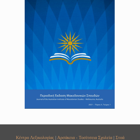
Κέντρο Λεξικολογίας
|
Αρσάκεια - Τοσίτσεια Σχολεία
|
Στοά