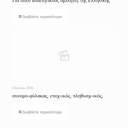
Για πολύ απαιτητικούς ομιλητές τής Ελληνικής
Διαβάστε περισσότερα
6 Ιουλίου 2020
συνορο-φύλακας, εποχ-ικός, πληθυσμ-ικός,
ερασμ-ική (προφορά)
Διαβάστε περισσότερα