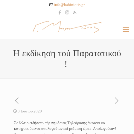
info@babiniotis.gr
Η εκδίκηση τού Παρατατικού
!
3 Ιουνίου 2020
Σε δελτίο ειδήσεων τής Δημόσιας Τηλεόρασης άκουσα «ο
κατηγορούμενος απολογούταν επί μιάμιση ώρα». Απολογούταν!