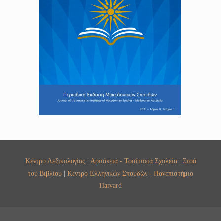
Κέντρο Λεξικολογίας
|
Αρσάκεια - Τοσίτσεια Σχολεία
|
Στοά
τού Βιβλίου
|
Κέντρο Ελληνικών Σπουδών - Πανεπιστήμιο
Harvard