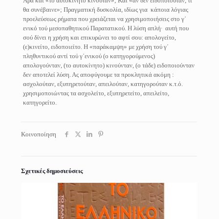
Άρα και «το αυτοκίνητο κινούταν»; Και «αν δεν ειδοποιούταν, τι
θα συνέβαινε»; Πραγματική δυσκολία, ιδίως για κάποια λόγιας
προελεύσεως ρήματα που χρειάζεται να χρησιμοποιήσεις στο γ΄
ενικό τού μεσοπαθητικού Παρατατικού. Η λύση απλή∙ αυτή που
σού δίνει η χρήση και επικυρώνει το αφτί σου: απολογείτο,
(ε)κινείτο, ειδοποιείτο. Η «παράκαμψη» με χρήση τού γ΄
πληθυντικού αντί τού γ΄ενικού (ο κατηγορούμενος)
απολογούνταν, (το αυτοκίνητο) κινούνταν, (ο τάδε) ειδοποιούνταν
δεν αποτελεί λύση. Ας αποφύγουμε τα προκλητικά ακόμη :
ασχολούταν, εξυπηρετούταν, απειλούταν, κατηγορούταν κ.τ.ό.
χρησιμοποιώντας τα ασχολείτο, εξυπηρετείτο, απειλείτο,
κατηγορείτο.
Κοινοποίηση
Σχετικές δημοσιεύσεις