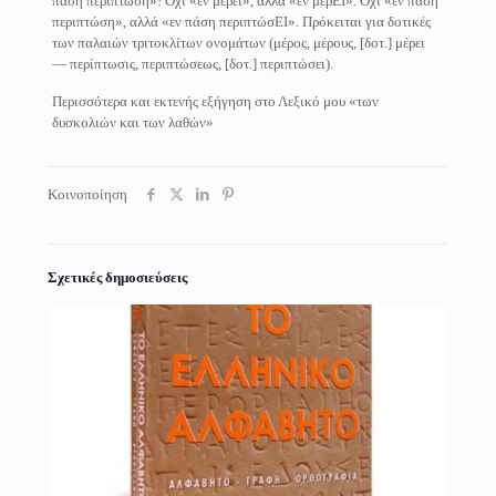
πάση περιπτώση»! Όχι «εν μέρει», αλλά «εν μέρΕΙ». Όχι «εν πάση
περιπτώση», αλλά «εν πάση περιπτώσΕΙ». Πρόκειται για δοτικές
των παλαιών τριτοκλίτων ονομάτων (μέρος, μέρους, [δοτ.] μέρει
— περίπτωσις, περιπτώσεως, [δοτ.] περιπτώσει).
Περισσότερα και εκτενής εξήγηση στο Λεξικό μου «των
δυσκολιών και των λαθών»
Κοινοποίηση
Σχετικές δημοσιεύσεις