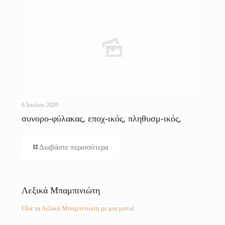
6 Ιουλίου 2020
συνορο-φύλακας, εποχ-ικός, πληθυσμ-ικός,
ερασμ-ική (προφορά)
Διαβάστε περισσότερα
Λεξικά Μπαμπινιώτη
Όλα τα Λεξικά Μπαμπινιώτη με μια ματιά