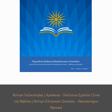
Κέντρο Λεξικολογίας
|
Αρσάκεια - Τοσίτσεια Σχολεία
|
Στοά
τού Βιβλίου
|
Κέντρο Ελληνικών Σπουδών - Πανεπιστήμιο
Harvard