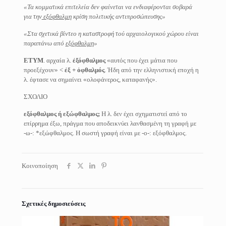
«Τα κομματικά επιτελεία δεν φαίνεται να ενδιαφέρονται σοβαρά
για την
εξόφθαλμη
κρίση πολιτικής αντιπροσώπευσης»
«Στα σχετικά βίντεο η καταστροφή τού αρχαιολογικού χώρου είναι
παραπάνω από
εξόφθαλμη
»
ΕΤΥΜ
. αρχαία λ.
ἐξόφθαλμος
«αυτός που έχει μάτια που
προεξέχουν» <
ἐξ + ὀφθαλμός
. Ήδη από την ελληνιστική εποχή η
λ. έφτασε να σημαίνει «ολοφάνερος, καταφανής».
ΣΧΟΛΙΟ
εξόφθαλμος ή εξώφθαλμος;
Η λ. δεν έχει σχηματιστεί από το
επίρρημα έξω, πράγμα που αποδεικνύει λανθασμένη τη γραφή με
-ω-: *εξώφθαλμος. Η σωστή γραφή είναι με -ο-: εξόφθαλμος.
Κοινοποίηση
Σχετικές δημοσιεύσεις