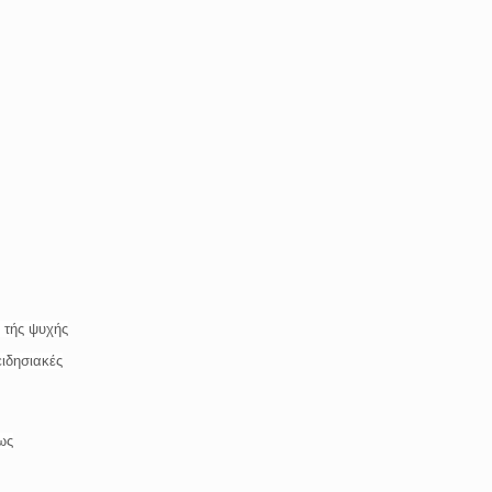
 τής ψυχής
ειδησιακές
ως