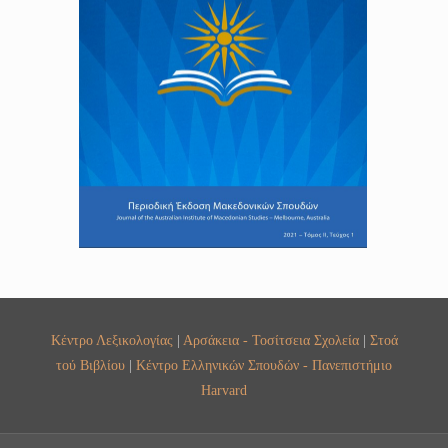
Κέντρο Λεξικολογίας
|
Αρσάκεια - Τοσίτσεια Σχολεία
|
Στοά
τού Βιβλίου
|
Κέντρο Ελληνικών Σπουδών - Πανεπιστήμιο
Harvard