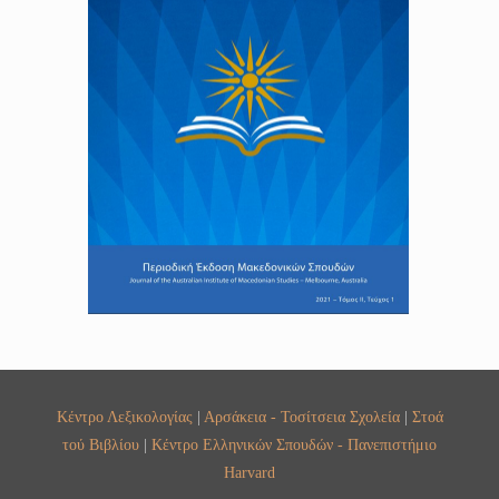
Κέντρο Λεξικολογίας
|
Αρσάκεια - Τοσίτσεια Σχολεία
|
Στοά
τού Βιβλίου
|
Κέντρο Ελληνικών Σπουδών - Πανεπιστήμιο
Harvard