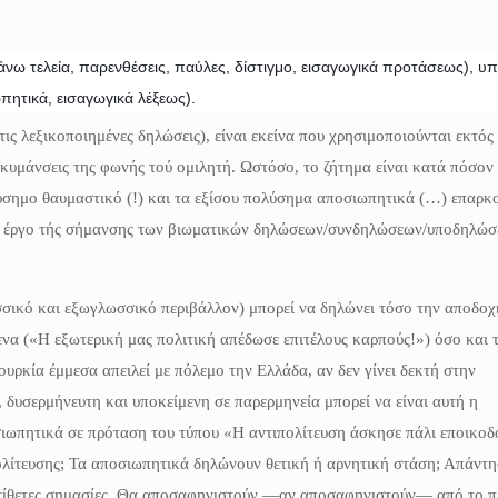
άνω τελεία, παρενθέσεις, παύλες, δίστιγμο, εισαγωγικά προτάσεως), υ
πητικά, εισαγωγικά λέξεως).
ις λεξικοποιημένες δηλώσεις), είναι εκείνα που χρησιμοποιούνται εκτό
 κυμάνσεις της φωνής τού ομιλητή. Ωστόσο, το ζήτημα είναι κατά πόσον
λύσημο θαυμαστικό (!) και τα εξίσου πολύσημα αποσιωπητικά (…) επαρκ
τό έργο τής σήμανσης των βιωματικών δηλώσεων/συνδηλώσεων/υποδηλώσ
ωσσικό και εξωγλωσσικό περιβάλλον) μπορεί να δηλώνει τόσο την αποδοχ
ενα («Η εξωτερική μας πολιτική απέδωσε επιτέλους καρπούς!») όσο και 
υρκία έμμεσα απειλεί με πόλεμο την Ελλάδα, αν δεν γίνει δεκτή στην
, δυσερμήνευτη και υποκείμενη σε παρερμηνεία μπορεί να είναι αυτή η
σιωπητικά σε πρόταση του τύπου «Η αντιπολίτευση άσκησε πάλι εποικοδ
ολίτευσης; Τα αποσιωπητικά δηλώνουν θετική ή αρνητική στάση; Απάντη
αντίθετες σημασίες. Θα αποσαφηνιστούν ―αν αποσαφηνιστούν― από το π