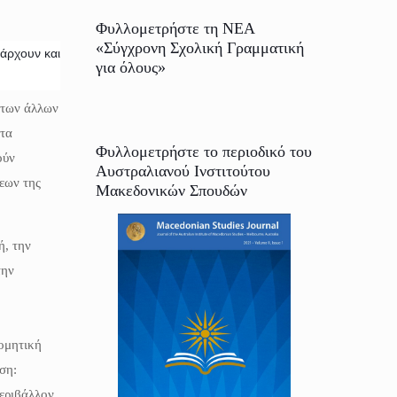
Φυλλομετρήστε τη ΝΕΑ
«Σύγχρονη Σχολική Γραμματική
πάρχουν και
για όλους»
ς των άλλων
 τα
Φυλλομετρήστε το περιοδικό του
ούν
Αυστραλιανού Ινστιτούτου
εων της
Μακεδονικών Σπουδών
ή, την
την
ομητική
ση:
εριβάλλον