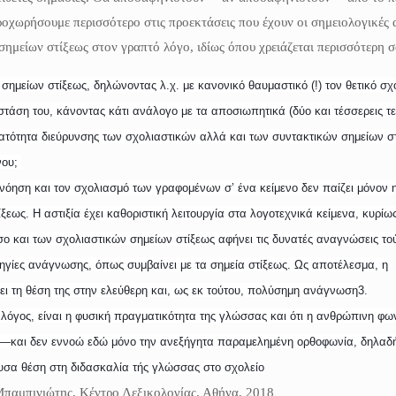
ροχωρήσουμε περισσότερο στις προεκτάσεις που έχουν οι σημειολογικές α
σημείων στίξεως στον γραπτό λόγο, ιδίως όπου χρειάζεται περισσότερη 
ημείων στίξεως, δηλώνοντας λ.χ. με κανονικό θαυμαστικό (!) τον θετικό σχ
στάση του, κάνοντας κάτι ανάλογο με τα αποσιωπητικά (δύο και τέσσερεις τε
ατότητα διεύρυνσης των σχολιαστικών αλλά και των συντακτικών σημείων στ
νου;
ανόηση και τον σχολιασμό των γραφομένων σ’ ένα κείμενο δεν παίζει μόνον η
εως. Η αστιξία έχει καθοριστική λειτουργία στα λογοτεχνικά κείμενα, κυρίω
σο και των σχολιαστικών σημείων στίξεως αφήνει τις δυνατές αναγνώσεις το
ηγίες ανάγνωσης, όπως συμβαίνει με τα σημεία στίξεως. Ως αποτέλεσμα, η
ι τη θέση της στην ελεύθερη και, ως εκ τούτου, πολύσημη ανάγνωση3.
ς λόγος, είναι η φυσική πραγματικότητα της γλώσσας και ότι η ανθρώπινη φων
υ ―και δεν εννοώ εδώ μόνο την ανεξήγητα παραμελημένη ορθοφωνία, δηλαδ
σα θέση στη διδασκαλία τής γλώσσας στο σχολείο
Μπαμπινιώτης, Κέντρο Λεξικολογίας. Αθήνα, 2018