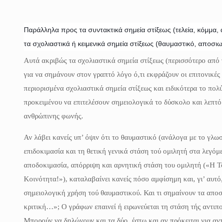
Παράλληλα προς τα συντακτικά σημεία στίξεως (τελεία, κόμμα, 
τα σχολιαστικά ή κειμενικά σημεία στίξεως (θαυμαστικό, αποσιω
Αυτά ακριβώς τα σχολιαστικά σημεία στίξεως (περισσότερο από τ
για να σημάνουν στον γραπτό λόγο ό,τι εκφράζουν οι επιτονικές
περιορισμένα σχολιαστικά σημεία στίξεως και ειδικότερα το πο
προκειμένου να επιτελέσουν σημειολογικά το δύσκολο και λεπ
ανθρώπινης φωνής.
Αν λάβει κανείς υπ’ όψιν ότι το θαυμαστικό (ανάλογα με το γλ
επιδοκιμασία και τη θετική γενικά στάση τού ομιλητή στα λεγόμ
αποδοκιμασία, απόρριψη και αρνητική στάση του ομιλητή («Η Το
Κοινότητα!»), καταλαβαίνει κανείς πόσο αμφίσημη και, γι’ αυτό
σημειολογική χρήση τού θαυμαστικού. Και τι σημαίνουν τα απο
κριτική…»; Ο γράφων επαινεί ή ειρωνεύεται τη στάση τής αντιπ
Μπορούν να δηλώνουν και τα δύο, έστω και αν πρόκειται για 