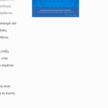
τέλειες
σαφήνεια.
ολιασμό τού
λείες
ίξεως,
 στίξη,
ς στην
ύ κειμένου
ή είναι
ή τη σωστή