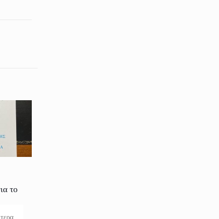
ια το
ότερα