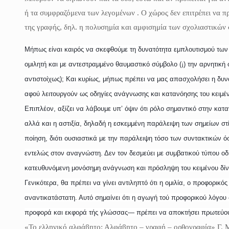
ή τα συμφραζόμενα των λεγομένων . Ο χώρος δεν επιτρέπει να π
της γραφής, δηλ. η πολυσημία και αμφισημία των σχολιαστικών 
Μήπως είναι καιρός να σκεφθούμε τη δυνατότητα εμπλουτισμού των σ
ομιλητή και με αντεστραμμένο θαυμαστικό σύμβολο (¡) την αρνητική 
αντιστοίχως); Και κυρίως, μήπως πρέπει να μας απασχολήσει η δυν
αφού λειτουργούν ως οδηγίες ανάγνωσης και κατανόησης του κειμέ
Επιπλέον, αξίζει να λάβουμε υπ’ όψιν ότι ρόλο σημαντικό στην κατ
αλλά και η αστιξία, δηλαδή η εσκεμμένη παράλειψη των σημείων στίξ
ποίηση, διότι ουσιαστικά με την παράλειψη τόσο των συντακτικών ό
εντελώς στον αναγνώστη. Δεν τον δεσμεύει με συμβατικού τύπου οδ
κατευθυνόμενη μονόσημη ανάγνωση και πρόσληψη του κειμένου δίνε
Γενικότερα, θα πρέπει να γίνει αντιληπτό ότι η ομιλία, ο προφορικό
αναντικατάστατη. Αυτό σημαίνει ότι η αγωγή τού προφορικού λόγο
προφορά και εκφορά τής γλώσσας― πρέπει να αποκτήσει πρωτεύου
«Το ελληνικό αλφάβητο: Αλφάβητο – γραφή – ορθογραφία» Γ. 