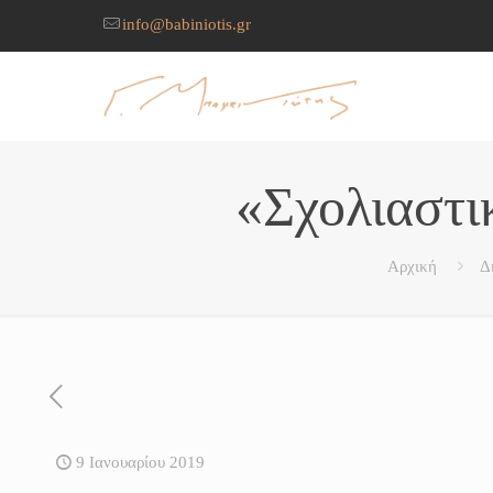
info@babiniotis.gr
«Σχολιαστι
Αρχική
Δ
9 Ιανουαρίου 2019