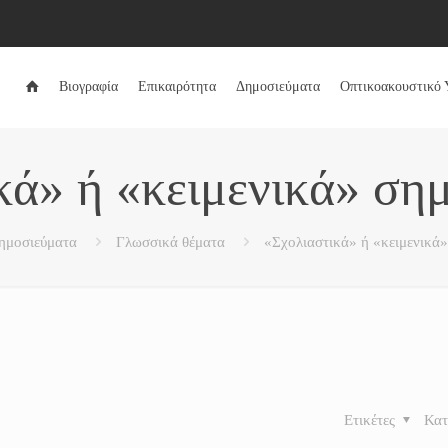
Βιογραφία
Επικαιρότητα
Δημοσιεύματα
Οπτικοακουστικό 
κά» ή «κειμενικά» σημ
ημοσιεύματα
Γλωσσικά θέματα
«Σχολιαστικά» ή «κειμενικά»
Ετικέτες
Κατ