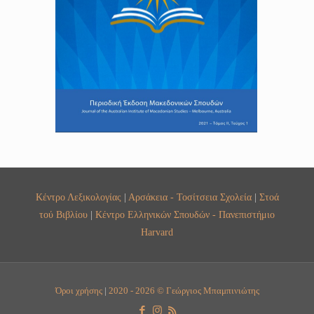
Κέντρο Λεξικολογίας
|
Αρσάκεια - Τοσίτσεια Σχολεία
|
Στοά
τού Βιβλίου
|
Κέντρο Ελληνικών Σπουδών - Πανεπιστήμιο
Harvard
Όροι χρήσης
|
2020 - 2026 © Γεώργιος Μπαμπινιώτης