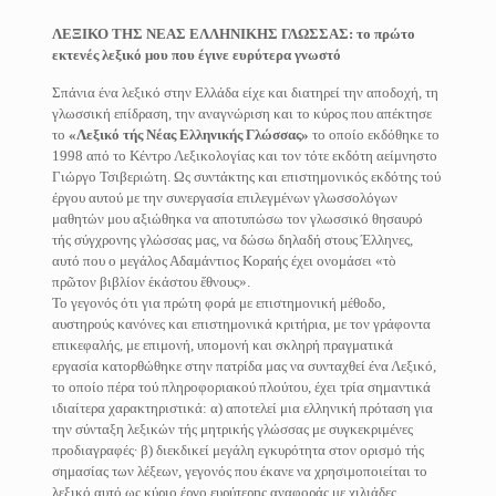
ΛΕΞΙΚΟ ΤΗΣ ΝΕΑΣ ΕΛΛΗΝΙΚΗΣ ΓΛΩΣΣΑΣ: το πρώτο
εκτενές λεξικό μου που έγινε ευρύτερα γνωστό
Σπάνια ένα λεξικό στην Ελλάδα είχε και διατηρεί την αποδοχή, τη
γλωσσική επίδραση, την αναγνώριση και το κύρος που απέκτησε
το
«Λεξικό τής Νέας Ελληνικής Γλώσσας»
το οποίο εκδόθηκε το
1998 από το Κέντρο Λεξικολογίας και τον τότε εκδότη αείμνηστο
Γιώργο Τσιβεριώτη. Ως συντάκτης και επιστημονικός εκδότης τού
έργου αυτού με την συνεργασία επιλεγμένων γλωσσολόγων
μαθητών μου αξιώθηκα να αποτυπώσω τον γλωσσικό θησαυρό
τής σύγχρονης γλώσσας μας, να δώσω δηλαδή στους Έλληνες,
αυτό που ο μεγάλος Αδαμάντιος Κοραής έχει ονομάσει «τὸ
πρῶτον βιβλίον ἑκάστου ἔθνους».
Το γεγονός ότι για πρώτη φορά με επιστημονική μέθοδο,
αυστηρούς κανόνες και επιστημονικά κριτήρια, με τον γράφοντα
επικεφαλής, με επιμονή, υπομονή και σκληρή πραγματικά
εργασία κατορθώθηκε στην πατρίδα μας να συνταχθεί ένα Λεξικό,
το οποίο πέρα τού πληροφοριακού πλούτου, έχει τρία σημαντικά
ιδιαίτερα χαρακτηριστικά: α) αποτελεί μια ελληνική πρόταση για
την σύνταξη λεξικών τής μητρικής γλώσσας με συγκεκριμένες
προδιαγραφές∙ β) διεκδικεί μεγάλη εγκυρότητα στον ορισμό τής
σημασίας των λέξεων, γεγονός που έκανε να χρησιμοποιείται το
λεξικό αυτό ως κύριο έργο ευρύτερης αναφοράς με χιλιάδες