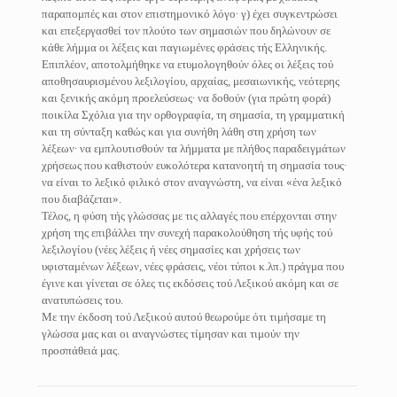
παραπομπές και στον επιστημονικό λόγο∙ γ) έχει συγκεντρώσει
και επεξεργασθεί τον πλούτο των σημασιών που δηλώνουν σε
κάθε λήμμα οι λέξεις και παγιωμένες φράσεις τής Ελληνικής.
Επιπλέον, αποτολμήθηκε να ετυμολογηθούν όλες οι λέξεις τού
αποθησαυρισμένου λεξιλογίου, αρχαίας, μεσαιωνικής, νεότερης
και ξενικής ακόμη προελεύσεως∙ να δοθούν (για πρώτη φορά)
ποικίλα Σχόλια για την ορθογραφία, τη σημασία, τη γραμματική
και τη σύνταξη καθώς και για συνήθη λάθη στη χρήση των
λέξεων∙ να εμπλουτισθούν τα λήμματα με πλήθος παραδειγμάτων
χρήσεως που καθιστούν ευκολότερα κατανοητή τη σημασία τους∙
να είναι το λεξικό φιλικό στον αναγνώστη, να είναι «ένα λεξικό
που διαβάζεται».
Τέλος, η φύση τής γλώσσας με τις αλλαγές που επέρχονται στην
χρήση της επιβάλλει την συνεχή παρακολούθηση τής υφής τού
λεξιλογίου (νέες λέξεις ή νέες σημασίες και χρήσεις των
υφισταμένων λέξεων, νέες φράσεις, νέοι τύποι κ.λπ.) πράγμα που
έγινε και γίνεται σε όλες τις εκδόσεις τού Λεξικού ακόμη και σε
ανατυπώσεις του.
Με την έκδοση τού Λεξικού αυτού θεωρούμε ότι τιμήσαμε τη
γλώσσα μας και οι αναγνώστες τίμησαν και τιμούν την
προσπάθειά μας.