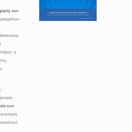
ρηση των
 γραμμάτων
ιδασκαλίας
α
στήμια, η
γκες
α.
ς
πάρνηση
σία των
ξιοποίηση
ουσιαστικό