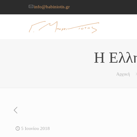
info@babiniotis.gr
Η Ελλη
Αρχική
5 Ιουνίου 2018