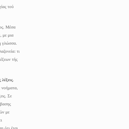
ίας τού
δος. Μέσα
, με μια
η γλώσσα.
αζονεία: τι
έξεων τής
 λέξεις
.
α νοήματα,
εις. Σε
σβασης
ών με
ει
η ότι έτσι