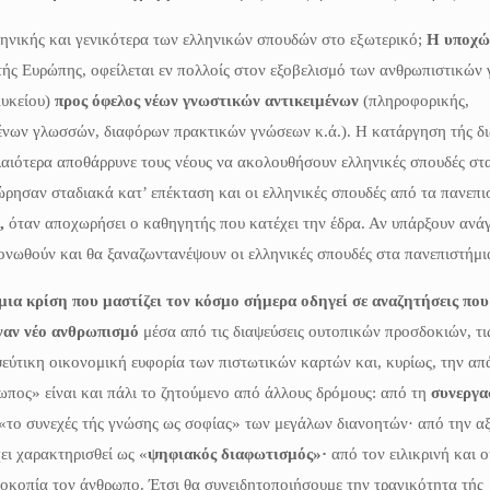
λληνικής και γενικότερα των ελληνικών σπουδών στο εξωτερικό;
Η υποχώ
τής Ευρώπης, οφείλεται εν πολλοίς στον εξοβελισμό των ανθρωπιστικών
Λυκείου)
προς όφελος νέων γνωστικών αντικειμένων
(πληροφορικής,
ξένων γλωσσών, διαφόρων πρακτικών γνώσεων κ.ά.). Η κατάργηση τής δ
αιότερα αποθάρρυνε τους νέους να ακολουθήσουν ελληνικές σπουδές στ
ρησαν σταδιακά κατ’ επέκταση και οι ελληνικές σπουδές από τα πανεπι
,
όταν αποχωρήσει ο καθηγητής που κατέχει την έδρα. Αν υπάρξουν ανά
τονωθούν και θα ξαναζωντανέψουν οι ελληνικές σπουδές στα πανεπιστήμι
μια κρίση που μαστίζει τον κόσμο σήμερα οδηγεί σε αναζητήσεις που
ναν νέο ανθρωπισμό
μέσα από τις διαψεύσεις ουτοπικών προσδοκιών, τι
ψεύτικη οικονομική ευφορία των πιστωτικών καρτών και, κυρίως, την α
πος» είναι και πάλι το ζητούμενο από άλλους δρόμους: από τη
συνεργα
 «το συνεχές τής γνώσης ως σοφίας» των μεγάλων διανοητών· από την α
ει χαρακτηρισθεί ως «
ψηφιακός διαφωτισμός»·
από τον ειλικρινή και 
ρεοκοπία τον άνθρωπο. Έτσι θα συνειδητοποιήσουμε την τραγικότητα τής