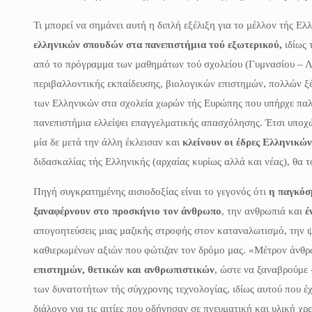
Τι μπορεί να σημάνει αυτή η διπλή εξέλιξη για το μέλλον τής Ε
ελληνικών σπουδών στα πανεπιστήμια τού εξωτερικού,
ιδίως 
από το πρόγραμμα των μαθημάτων τού σχολείου (Γυμνασίου – 
περιβαλλοντικής εκπαίδευσης, βιολογικών επιστημών, πολλών 
των Ελληνικών στα σχολεία χωρών τής Ευρώπης που υπήρχε παλ
πανεπιστήμια ελλείψει επαγγελματικής απασχόλησης. Έτσι υποχώ
μία δε μετά την άλλη έκλεισαν και
κλείνουν οι έδρες Ελληνικών
διδασκαλίας τής Ελληνικής (αρχαίας κυρίως αλλά και νέας), θα 
Πηγή συγκρατημένης αισιοδοξίας είναι το γεγονός ότι
η παγκόσ
ξαναφέρνουν στο προσκήνιο τον άνθρωπο
, την ανθρωπιά και
έ
απογοητεύσεις μιας μαζικής στροφής στον καταναλωτισμό, την 
καθιερωμένων αξιών που φώτιζαν τον δρόμο μας. «Μέτρον άνθρω
επιστημών, θετικών και ανθρωπιστικών
, ώστε να ξαναβρούμε
των δυνατοτήτων τής σύγχρονης τεχνολογίας, ιδίως αυτού που έχ
διάλογο για τις αιτίες που οδήγησαν σε πνευματική και υλική χ