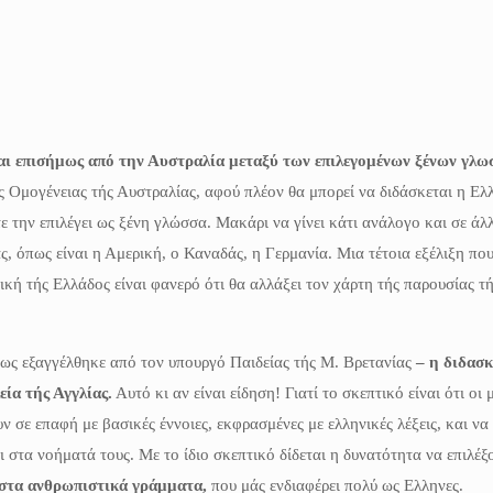
αι επισήμως από την Αυστραλία μεταξύ των επιλεγομένων ξένων γλ
ς Ομογένειας τής Αυστραλίας, αφού πλέον θα μπορεί να διδάσκεται η Ελ
 την επιλέγει ως ξένη γλώσσα. Μακάρι να γίνει κάτι ανάλογο και σε άλλ
ς, όπως είναι η Αμερική, ο Καναδάς, η Γερμανία. Μια τέτοια εξέλιξη που
τική τής Ελλάδος είναι φανερό ότι θα αλλάξει τον χάρτη τής παρουσίας τ
πως εξαγγέλθηκε από τον υπουργό Παιδείας τής Μ. Βρετανίας
– η διδασκ
ία τής Αγγλίας.
Αυτό κι αν είναι είδηση! Γιατί το σκεπτικό είναι ότι οι 
 σε επαφή με βασικές έννοιες, εκφρασμένες με ελληνικές λέξεις, και να
 στα νοήματά τους. Με το ίδιο σκεπτικό δίδεται η δυνατότητα να επιλέξ
στα ανθρωπιστικά γράμματα,
που μάς ενδιαφέρει πολύ ως Ελληνες.