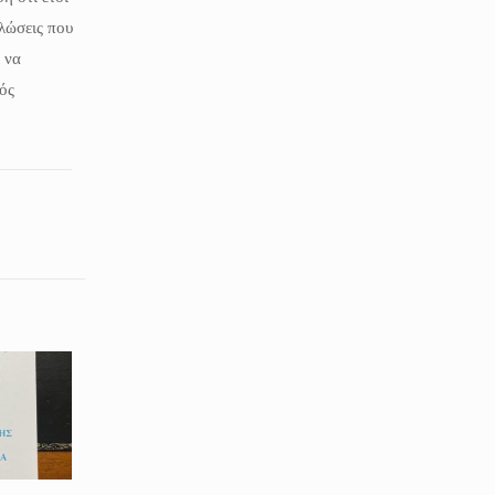
υλώσεις που
 να
ός