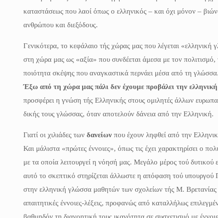
καταστάσεως που λαοί όπως ο ελληνικός – και όχι μόνον – βιώ
ανθρώπου και διεξόδους.
Γενικότερα, το κεφάλαιο τής χώρας μας που λέγεται «ελληνική 
στη χώρα μας ως «αξία» που συνδέεται άμεσα με τον πολιτισμό, τ
ποιότητα σκέψης που αναγκαστικά περνάει μέσα από τη γλώσσα. 
Έξω από τη χώρα μας πάλι δεν έχουμε προβάλει την ελληνικ
προσφέρει η γνώση τής Ελληνικής στους ομιλητές άλλων ευρωπα
δικής τους γλώσσας, όταν αποτελούν δάνεια από την Ελληνική.
Γιατί οι χιλιάδες των
δανείων
που έχουν ληφθεί από την Ελληνι
Και μάλιστα «πρώτες έννοιες», όπως τις έχει χαρακτηρίσει ο πολ
με τα οποία λειτουργεί η νόησή μας. Μεγάλο μέρος τού δυτικού ε
αυτό το σκεπτικό στηρίζεται άλλωστε η απόφαση τού υπουργού 
στην ελληνική γλώσσα μαθητών των σχολείων τής Μ. Βρετανίας 
απαιτητικές έννοιες-λέξεις, προφανώς από καταλλήλως επιλεγμέν
βαθμηδόν τη διανοητική τους ικανότητα σε συσχετισμό με έννοι