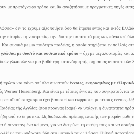
νουν με πρωτόγνωρο τρόπο και θα αναζητήσουμε πραγματικές πηγές ευτυχ
γλώσσα» δεν το έχουμε αξιοποιήσει όσο θα έπρεπε εντός και εκτός Ελλά
ην ιστορία, τη νοοτροπία, την ίδια την ταυτότητά μας και, πάνω απ’ όλα
Και φυσικά με μια ποιότητα παιδείας, η οποία στηρίζεται εν πολλοίς στ
ή γλώσσα με σωστό και ουσιαστικό τρόπο
– όχι με μεγαλοστομίες και αλ
ϊκών γλωσσών για μια βαθύτερη κατανόηση τής σημασίας απαιτητικών λ
κή πρώτα και πάνω απ’ όλα συνιστούν
έννοιες, εκφρασμένες με ελληνικές
ύς Werner Heisenberg. Και είναι με τέτοιες έννοιες που συγκροτούνται τ
υρωπαϊκού στοχασμού έχει βασιστεί και εκφραστεί με τέτοιες έννοιες-λέξ
Παιδείας τής Αγγλίας (που προαναφέραμε) να υπάρχει η δυνατότητα πρό
ήδη από το δημοτικό. Ως διαδικασία πρώιμης επαφής των μικρών μαθητ
α ή συντεταγμένα κείμενα, για να διευρύνει τη σκέψη τους και να ασκήσ
ες-λέξεις που υπάρχουν ήδη στη μητρική τους γλώσσα. Πιθανή παρατήρησ