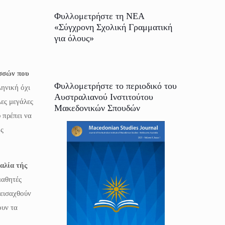
Φυλλομετρήστε τη ΝΕΑ
«Σύγχρονη Σχολική Γραμματική
για όλους»
ωσσών που
Φυλλομετρήστε το περιοδικό του
ληνική όχι
Αυστραλιανού Ινστιτούτου
ες μεγάλες
Μακεδονικών Σπουδών
 πρέπει να
ής
αλία τής
μαθητές
 εισαχθούν
ουν τα