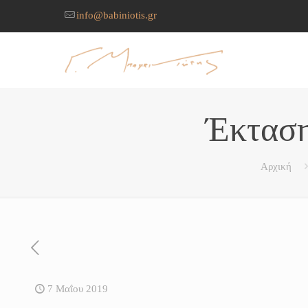
info@babiniotis.gr
Έκταση
Αρχική
7 Μαΐου 2019