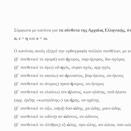
Σύμφωνα με κανόνα για
τα σύνθετα της Αρχαίας Ελληνικής, ότ
α, ε > η
και
ο > ω.
Ο κανόνας αυτός εξηγεί την ορθογραφία πολλών συνθέτων, με κυ
(β΄ συνθετικό το
αγορά
) κατ-
ή
γορος, παρ-ήγορος, δικ-ηγόρος
(β΄ συνθετικό το
άγω
) οδ-
η
γός, στρατ-ηγός, αρχ-ηγός
(β΄ συνθετικό το
ακούω
) αν-
ή
κουστος, βαρ-ήκοος, υπ-ήκοος
(β΄ συνθετικό το
άνεμος
) προσ-
ή
νεμος, υπ-ήνεμος
(β΄ συνθετικό το
ελαύνω
) ιππ-
ή
λατος, κωπ-ηλάτης, ποδ-ήλατο
(αρχ.
ἐρέτης
«κωπηλάτης») τρι-
ή
ρης, υπ-ηρέτης
(β΄ συνθετικό το
όζω, οσμή
) δυσ-
ώ
δης, χα-ώδης, μανι-ώδης
(β΄ συνθετικό το
οδύνη
) αν-
ώ
δυνος, επ-ώδυνος
(β΄ συνθετικό το
όλεθρος
) εξ-
ώ
λης, προ-ώλης, απ-ώλεια, παν-ωλ