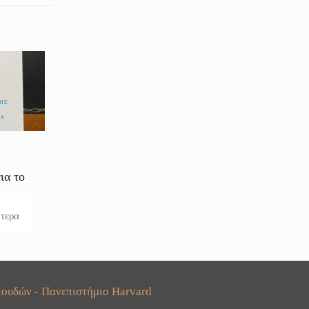
ια το
ότερα
ουδών - Πανεπιστήμιο Harvard