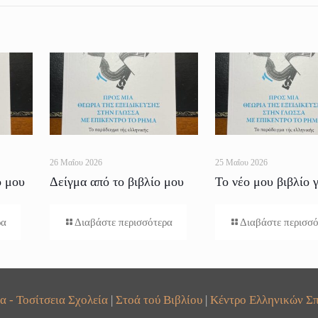
26 Μαΐου 2026
25 Μαΐου 2026
ο μου
Δείγμα από το βιβλίο μου
Το νέο μου βιβλίο γ
για το Ρήμα
Ρήμα
ρα
Διαβάστε περισσότερα
Διαβάστε περισσ
α - Τοσίτσεια Σχολεία
|
Στοά τού Βιβλίου
|
Κέντρο Ελληνικών Σπ