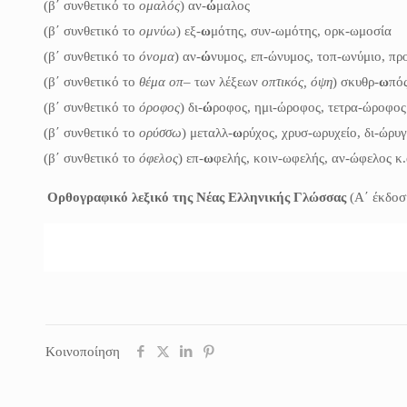
(β΄ συνθετικό το
ομαλός
) αν-
ώ
μαλος
(β΄ συνθετικό το
ομνύω
) εξ-
ω
μότης, συν-ωμότης, ορκ-ωμοσία
(β΄ συνθετικό το
όνομα
) αν-
ώ
νυμος, επ-ώνυμος, τοπ-ωνύμιο, πρ
(β΄ συνθετικό το
θέμα οπ
– των λέξεων
οπτικός, όψη
) σκυθρ-
ω
πός
(β΄ συνθετικό το
όροφος
) δι-
ώ
ροφος, ημι-ώροφος, τετρα-ώροφος
(β΄ συνθετικό το
ορύσσω
) μεταλλ-
ω
ρύχος, χρυσ-ωρυχείο, δι-ώρυ
(β΄ συνθετικό το
όφελος
) επ-
ω
φελής, κοιν-ωφελής, αν-ώφελος κ.
Ορθογραφικό λεξικό της Νέας Ελληνικής Γλώσσας
(Α΄ έκδο
Κοινοποίηση