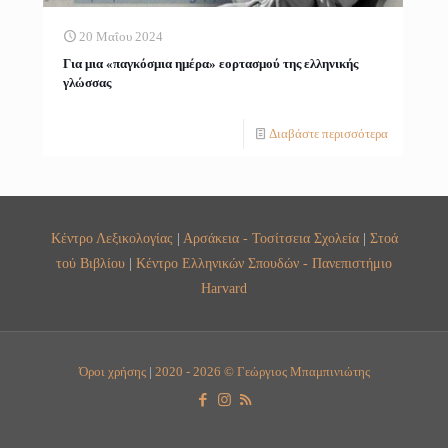
20 Μαΐου 2024
Για μια «παγκόσμια ημέρα» εορτασμού της ελληνικής
γλώσσας
Διαβάστε περισσότερα
Κέντρο Λεξικολογίας
|
Αρσάκεια - Τοσίτσεια Σχολεία
|
Στοά
τού Βιβλίου
|
Κέντρο Ελληνικών Σπουδών - Πανεπιστήμιο
Harvard
Όροι χρήσης
|
2020 - 2026 © Γεώργιος Μπαμπινιώτης