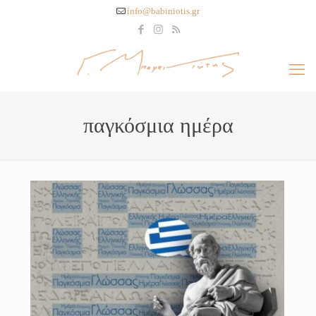
info@babiniotis.gr
παγκόσμια ημέρα