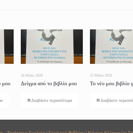
26 Μαΐου 2026
25 Μαΐου 2026
ο μου
Δείγμα από το βιβλίο μου
Το νέο μου βιβλίο γ
για το Ρήμα
Ρήμα
ρα
Διαβάστε περισσότερα
Διαβάστε περισσ
α - Τοσίτσεια Σχολεία
|
Στοά τού Βιβλίου
|
Κέντρο Ελληνικών Σπ