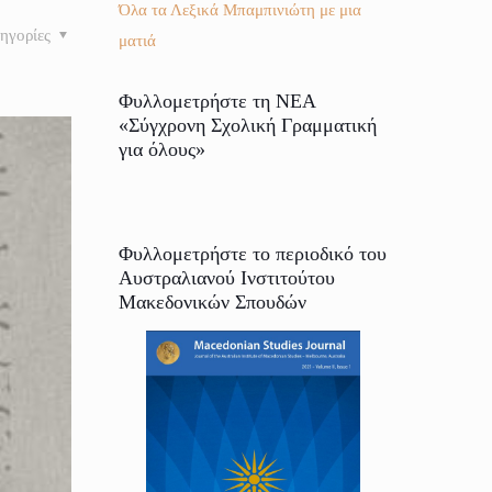
Όλα τα Λεξικά Μπαμπινιώτη με μια
ηγορίες
ματιά
Φυλλομετρήστε τη ΝΕΑ
«Σύγχρονη Σχολική Γραμματική
για όλους»
Φυλλομετρήστε το περιοδικό του
Αυστραλιανού Ινστιτούτου
Μακεδονικών Σπουδών