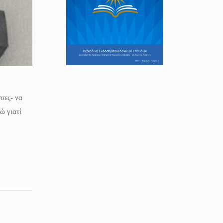
σες- να
 γιατί