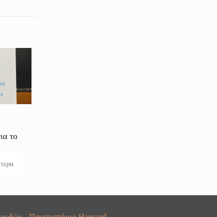
ια το
ότερα
ουδών - Πανεπιστήμιο Harvard