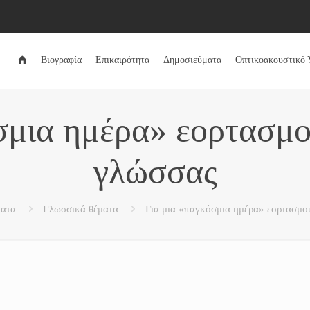
Βιογραφία
Επικαιρότητα
Δημοσιεύματα
Οπτικοακουστικό 
σμια ημέρα» εορτασμο
γλώσσας
ματα
Γλωσσικά θέματα
Για μια «παγκόσμια ημέρα» εορτασμο