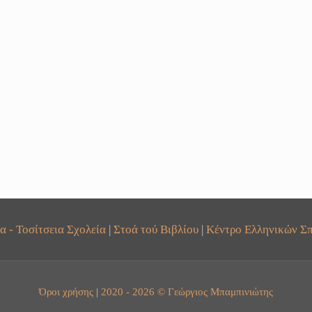
α - Τοσίτσεια Σχολεία
|
Στοά τού Βιβλίου
|
Κέντρο Ελληνικών Σπ
Όροι χρήσης
|
2020 - 2026 © Γεώργιος Μπαμπινιώτης