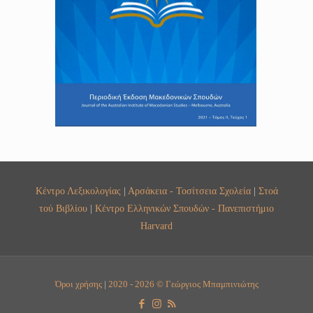
Κέντρο Λεξικολογίας
|
Αρσάκεια - Τοσίτσεια Σχολεία
|
Στοά
τού Βιβλίου
|
Κέντρο Ελληνικών Σπουδών - Πανεπιστήμιο
Harvard
Όροι χρήσης
|
2020 - 2026 © Γεώργιος Μπαμπινιώτης