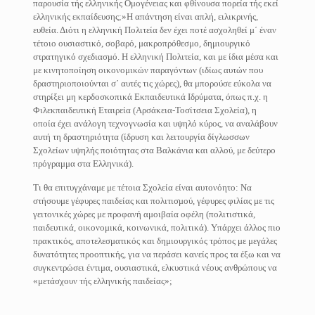
παρουσία τής ελληνικής Ομογένειας και φθίνουσα πορεία τής εκεί
ελληνικής εκπαίδευσης;»Η απάντηση είναι απλή, ειλικρινής,
ευθεία. Διότι η ελληνική Πολιτεία δεν έχει ποτέ ασχοληθεί μ΄ έναν
τέτοιο ουσιαστικό, σοβαρό, μακροπρόθεσμο, δημιουργικό
στρατηγικό σχεδιασμό. Η ελληνική Πολιτεία, και με ίδια μέσα και
με κινητοποίηση οικονομικών παραγόντων (ιδίως αυτών που
δραστηριοποιούνται σ΄ αυτές τις χώρες), θα μπορούσε εύκολα να
στηρίξει μη κερδοσκοπικά Εκπαιδευτικά Ιδρύματα, όπως π.χ. η
Φιλεκπαιδευτική Εταιρεία (Αρσάκεια-Τοσίτσεια Σχολεία), η
οποία έχει ανάλογη τεχνογνωσία και υψηλό κύρος, να αναλάβουν
αυτή τη δραστηριότητα (ίδρυση και λειτουργία δίγλωσσων
Σχολείων υψηλής ποιότητας στα Βαλκάνια και αλλού, με δεύτερο
πρόγραμμα στα Ελληνικά).
Τι θα επιτυγχάναμε με τέτοια Σχολεία είναι αυτονόητο: Να
στήσουμε γέφυρες παιδείας και πολιτισμού, γέφυρες φιλίας με τις
γειτονικές χώρες με προφανή αμοιβαία οφέλη (πολιτιστικά,
παιδευτικά, οικονομικά, κοινωνικά, πολιτικά). Υπάρχει άλλος πιο
πρακτικός, αποτελεσματικός και δημιουργικός τρόπος με μεγάλες
δυνατότητες προοπτικής, για να περάσει κανείς προς τα έξω και να
συγκεντρώσει έντιμα, ουσιαστικά, ελκυστικά νέους ανθρώπους να
«μετάσχουν τής ελληνικής παιδείας»;