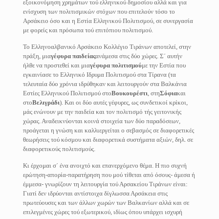
εξοικονόμηση χρημάτων τού ελληνικού δημοσίου αλλά και για
ενίσχυση των πολιτισμικών στόχων που επιτελούν τόσο το
Αρσάκειο όσο και η Εστία Ελληνικού Πολιτισμού, σε συνεργασία
με φορείς και πρόσωπα τού επιτόπιου πολιτισμού.
Το Ελληνοαλβανικό Αρσάκειο Κολλέγιο Τιράνων αποτελεί, στην
πράξη, μια
γέφυρα παιδείας
ανάμεσα στις δύο χώρες. Σ΄ αυτήν
ήλθε να προστεθεί και μια
γέφυρα πολιτισμού
με την Εστία που
εγκαινίασε το Ελληνικό Ιδρυμα Πολιτισμού στα Τίρανα (τα
τελευταία δύο χρόνια ιδρύθηκαν και λειτουργούν στα Βαλκάνια
Εστίες Ελληνικού Πολιτισμού στο
Βουκουρέστι
, στη
Σόφια
και
στο
Βελιγράδι
). Και οι δύο αυτές γέφυρες, ως συνδετικοί κρίκοι,
μάς ενώνουν με την παιδεία και τον πολιτισμό τής γειτονικής
χώρας. Αναδεικνύονται κοινά στοιχεία των δύο παραδόσεων,
προάγεται η γνώση και καλλιεργείται ο σεβασμός σε διαφορετικές
θεωρήσεις τού κόσμου και διαφορετικά συστήματα αξιών, δηλ. σε
διαφορετικούς πολιτισμούς.
Κι έρχομαι σ΄ ένα ανοιχτό και επανερχόμενο θέμα. Η πιο συχνή
ερώτηση-απορία-παρατήρηση που μού τίθεται από όσους- άμεσα ή
έμμεσα- γνωρίζουν τη λειτουργία τού Αρσακείου Τιράνων είναι:
Γιατί δεν ιδρύονται αντίστοιχα δίγλωσσα Αρσάκεια στις
πρωτεύουσες και των άλλων χωρών των Βαλκανίων αλλά και σε
επιλεγμένες χώρες τού εξωτερικού, ιδίως όπου υπάρχει ισχυρή