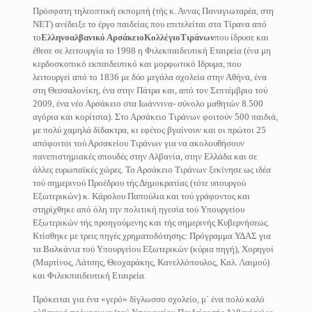
Πρόσφατη τηλεοπτική εκπομπή (τής κ. Αννας Παναγιωταρέα, στη
ΝΕΤ) ανέδειξε το έργο παιδείας που επιτελείται στα Τίρανα από
το
Ελληνοαλβανικό ΑρσάκειοΚολλέγιο
Τιράνων
που ίδρυσε και
έθεσε σε λειτουργία το 1998 η Φιλεκπαιδευτική Εταιρεία (ένα μη
κερδοσκοπικό εκπαιδευτικό και μορφωτικό Ιδρυμα, που
λειτουργεί από το 1836 με δύο μεγάλα σχολεία στην Αθήνα, ένα
στη Θεσσαλονίκη, ένα στην Πάτρα και, από τον Σεπτέμβριο τού
2009, ένα νέο Αρσάκειο στα Ιωάννινα- σύνολο μαθητών 8.500
αγόρια και κορίτσια). Στο Αρσάκειο Τιράνων φοιτούν 500 παιδιά,
με πολύ χαμηλά δίδακτρα, κι εφέτος βγαίνουν και οι πρώτοι 25
απόφοιτοι τού Αρσακείου Τιράνων για να ακολουθήσουν
πανεπιστημιακές σπουδές στην Αλβανία, στην Ελλάδα και σε
άλλες ευρωπαϊκές χώρες. Το Αρσάκειο Τιράνων ξεκίνησε ως ιδέα
τού σημερινού Προέδρου τής Δημοκρατίας (τότε υπουργού
Εξωτερικών) κ. Κάρολου Παπούλια και τού γράφοντος και
στηρίχθηκε από όλη την πολιτική ηγεσία τού Υπουργείου
Εξωτερικών τής προηγούμενης και τής σημερινής Κυβερνήσεως.
Κτίσθηκε με τρεις πηγές χρηματοδότησης: Πρόγραμμα ΥΔΑΣ για
τα Βαλκάνια τού Υπουργείου Εξωτερικών (κύρια πηγή), Χορηγοί
(Μαρτίνος, Λάτσης, Θεοχαράκης, Κανελλόπουλος, Καλ. Λαιμού)
και Φιλεκπαιδευτική Εταιρεία.
Πρόκειται για ένα «γερό» δίγλωσσο σχολείο, μ΄ ένα πολύ καλό