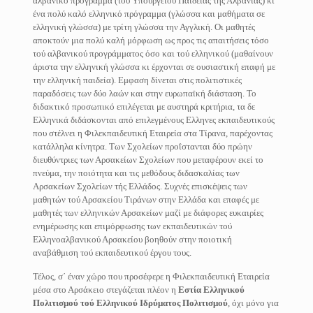
αλβανικό πρόγραμμα (τού Υπουργείου Παιδείας τής Αλβανίας) κι
ένα πολύ καλό ελληνικό πρόγραμμα (γλώσσα και μαθήματα σε
ελληνική γλώσσα) με τρίτη γλώσσα την Αγγλική. Οι μαθητές
αποκτούν μια πολύ καλή μόρφωση ως προς τις απαιτήσεις τόσο
τού αλβανικού προγράμματος όσο και τού ελληνικού (μαθαίνουν
άριστα την ελληνική γλώσσα κι έρχονται σε ουσιαστική επαφή με
την ελληνική παιδεία). Εμφαση δίνεται στις πολιτιστικές
παραδόσεις των δύο λαών και στην ευρωπαϊκή διάσταση. Το
διδακτικό προσωπικό επιλέγεται με αυστηρά κριτήρια, τα δε
Ελληνικά διδάσκονται από επιλεγμένους Ελληνες εκπαιδευτικούς
που στέλνει η Φιλεκπαιδευτική Εταιρεία στα Τίρανα, παρέχοντας
κατάλληλα κίνητρα. Των Σχολείων προΐστανται δύο πρώην
διευθύντριες των Αρσακείων Σχολείων που μεταφέρουν εκεί το
πνεύμα, την ποιότητα και τις μεθόδους διδασκαλίας των
Αρσακείων Σχολείων τής Ελλάδος. Συχνές επισκέψεις των
μαθητών τού Αρσακείου Τιράνων στην Ελλάδα και επαφές με
μαθητές των ελληνικών Αρσακείων μαζί με διάφορες ευκαιρίες
ενημέρωσης και επιμόρφωσης των εκπαιδευτικών τού
Ελληνοαλβανικού Αρσακείου βοηθούν στην ποιοτική
αναβάθμιση τού εκπαιδευτικού έργου τους.
Τέλος, σ΄ έναν χώρο που προσέφερε η Φιλεκπαιδευτική Εταιρεία
μέσα στο Αρσάκειο στεγάζεται πλέον η
Εστία Ελληνικού
Πολιτισμού τού
Ελληνικού Ιδρύματος Πολιτισμού
, όχι μόνο για