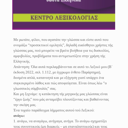
Με ρωτάτε, φίλοι, που αγαπάτε την γλώσσα και είστε αυτό που
ονομάζω “προσεκτικοί ομιλητές”, δηλαδή ευαίσθητοι χρήστες τής
γλώσσας μας, πού μπορείτε να βρείτε βοήθεια για τις δυσκολίες,
αμφιβολίες, προβλήματα που αντιμετωπίζετε στην χρήση τής
Ελληνικής.
Απάντηση: Όλα αυτά περιλαμβάνονται σε αυτό το Λεξικό μου (Β΄
έκδοση 2022, σελ. 1.112, με έγχρωμο ένθετο Παράρτημα),
δοσμένα απλά, κατανοητά και με εξήγηση γιατί υπάρχει ένα
συγκεκριμένο λάθος και πώς αποφεύγεται. Είναι όπως λέω “ο
γλωσσικός σύμβουλός” σας.
Και μη ξεχνάμε: η κατάκτηση τής μητρικής μας γλώσσας είναι
“έργο ζωής” που μάς ανταμείβει πλουτίζοντας και βαθαίνοντας
την σκέψη μας.
Ένα τυχαίο παράδειγμα λήμματος αυτού τού Λεξικού:
ανάγω:
1. ανάγω, να αναγάγω, ανήγαγα, ανήγα. Το ανάγω σχηματίζει
τους συνοπτικούς (μη διαρκείς – μη επαναληπτικούς) και τους