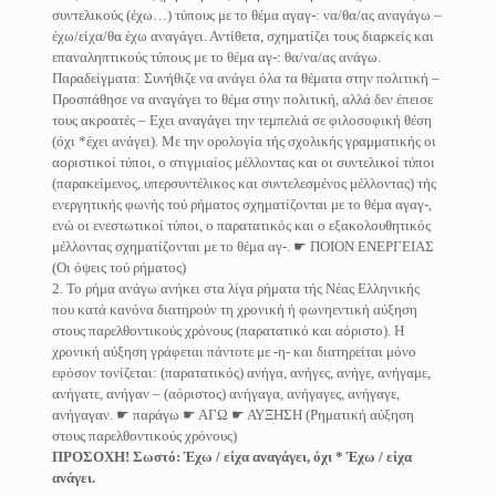
συντελικούς (έχω…) τύπους με το θέμα αγαγ-: να/θα/ας αναγάγω –
έχω/είχα/θα έχω αναγάγει. Αντίθετα, σχηματίζει τους διαρκείς και
επαναληπτικούς τύπους με το θέμα αγ-: θα/να/ας ανάγω.
Παραδείγματα: Συνήθιζε να ανάγει όλα τα θέματα στην πολιτική –
Προσπάθησε να αναγάγει το θέμα στην πολιτική, αλλά δεν έπεισε
τους ακροατές – Εχει αναγάγει την τεμπελιά σε φιλοσοφική θέση
(όχι *έχει ανάγει). Με την ορολογία τής σχολικής γραμματικής οι
αοριστικοί τύποι, ο στιγμιαίος μέλλοντας και οι συντελικοί τύποι
(παρακείμενος, υπερσυντέλικος και συντελεσμένος μέλλοντας) τής
ενεργητικής φωνής τού ρήματος σχηματίζονται με το θέμα αγαγ-,
ενώ οι ενεστωτικοί τύποι, ο παρατατικός και ο εξακολουθητικός
μέλλοντας σχηματίζονται με το θέμα αγ-. ☛ ΠΟΙΟΝ ΕΝΕΡΓΕΙΑΣ
(Οι όψεις τού ρήματος)
2. Το ρήμα ανάγω ανήκει στα λίγα ρήματα τής Νέας Ελληνικής
που κατά κανόνα διατηρούν τη χρονική ή φωνηεντική αύξηση
στους παρελθοντικούς χρόνους (παρατατικό και αόριστο). Η
χρονική αύξηση γράφεται πάντοτε με -η- και διατηρείται μόνο
εφόσον τονίζεται: (παρατατικός) ανήγα, ανήγες, ανήγε, ανήγαμε,
ανήγατε, ανήγαν – (αόριστος) ανήγαγα, ανήγαγες, ανήγαγε,
ανήγαγαν. ☛ παράγω ☛ ΑΓΩ ☛ ΑΥΞΗΣΗ (Ρηματική αύξηση
στους παρελθοντικούς χρόνους)
ΠΡΟΣΟΧΗ! Σωστό: Έχω / είχα αναγάγει, όχι * Έχω / είχα
ανάγει.