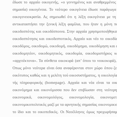
έδωσε το αρχαίο οικογενής, «ο γεννημένος και αναθρεμμένος 
σημασία) οικογένεια. Το νεότερο οικογένεια έδωσε παράγωγα 
οικογενειοκρατία. Ας σημειωθεί ότι η λέξη οικογένεια με τ
αντικαταστήσει την ξενική λέξη φαμίλια, που ήταν η μόνη π
οικοδεσπότης και οικοδέσποινα. Στην αρχαία χρησιμοποιήθηκα
οικοδεσπότησις και οικοδεσποτικός. Αρχαίο και νέο το οικοδί
οικοδόμος, οικοδομώ, οικοδομή, οικοδόμημα, οικοδόμηση και 
οικοδομητέον, οικοδομητικός, οικοδομία, οικοδομιστήριος
«αρχιτέκτονα». Τα σύνθετα οικοκυρά (απ’ όπου το νοικοκυρά),
Οπως μόνο νεότερα είναι όσα αναφέρονται στον χώρο όπου ζε
οικότυπος καθώς και η μελέτη τού οικοσυστήματος, η οικολογία
τής πληροφορικής (homepage). Αρχαία και νέα είναι τα οι
οικονόμημα και οικονόμισσα που δεν επιβίωσαν στη νεότερ
οικονομικά, οικονομολόγος, οικονομολογία, οικονομετ
οικονομικοπολιτικός μαζί με τα αρνητικής σημασίας οικονομικι
το ίδιο και το οικοπεδικός. Οι Νεοέλληνες όμως προχωρήσα