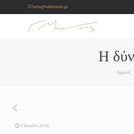
info@babiniotis.gr
Η δύν
Αρχική
5 Ιουνίου 2018