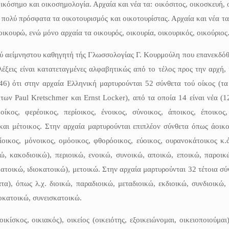
ικόσημο και οικοσημολογία. Αρχαία και νέα τα: οικόσιτος, οικοσκευή,
ι πολύ πρόσφατα τα οικοτουρισμός και οικοτουρίστας. Αρχαία και νέα τ
οικουρώ, ενώ μόνο αρχαία τα οικουρός, οικουρία, οικουρικός, οικούριος
ού αείμνηστου καθηγητή τής Γλωσσολογίας Γ. Κουρμούλη που επανεκδόθ
έξεις είναι κατατεταγμένες αλφαβητικώς από το τέλος προς την αρχή,
 746) ότι στην αρχαία Ελληνική μαρτυρούνται 52 σύνθετα τού οίκος (τ
των Paul Kretschmer και Ernst Locker), από τα οποία 14 είναι νέα (1
ίκος, φερέοικος, περίοικος, ένοικος, σύνοικος, άποικος, έποικος,
και μέτοικος. Στην αρχαία μαρτυρούνται επιπλέον σύνθετα όπως άοικο
ιλίοικος, μόνοικος, ομόοικος, φθορόοικος, εύοικος, ουρανοκάτοικος κ
ώ, κακοδιοικώ), περιοικώ, ενοικώ, συνοικώ, αποικώ, εποικώ, παροικ
τοικώ, ιδιοκατοικώ), μετοικώ. Στην αρχαία μαρτυρούνται 32 τέτοια σύ
α), όπως λ.χ. διοικώ, παραδιοικώ, μεταδιοικώ, εκδιοικώ, συνδιοικώ, 
οκατοικώ, συνεισκατοικώ.
ίσκος, οικιακός), οικείος (οικειότης, εξοικειώνομαι, οικειοποιούμαι)