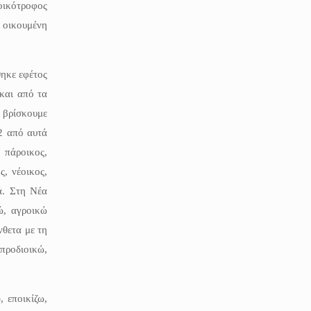
 οικότροφος
α οικουμένη
.
ηκε εφέτος
 και από τα
α βρίσκουμε
2 από αυτά
 πάροικος,
ς, νέοικος,
.ά. Στη Νέα
ώ, αγροικώ
νθετα με τη
προδιοικώ,
, εποικίζω,