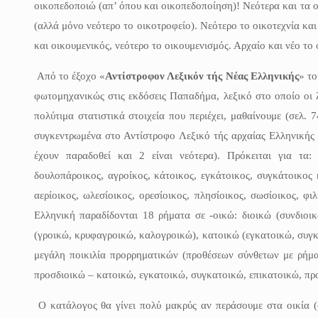
οικοπεδοποιώ (απ’ όπου και οικοπεδοποίηση)! Νεότερα και τα ο
(αλλά μόνο νεότερο το οικοτροφείο). Νεότερο το οικοτεχνία κα
και οικουμενικός, νεότερο το οικουμενισμός. Αρχαίο και νέο το 
Από το έξοχο «
Αντίστροφον Λεξικόν τής Νέας Ελληνικής
» τ
φωτομηχανικώς στις εκδόσεις Παπαδήμα, λεξικό στο οποίο οι λ
πολύτιμα στατιστικά στοιχεία που περιέχει, μαθαίνουμε (σελ.
συγκεντρωμένα στο Αντίστροφο Λεξικό τής αρχαίας Ελληνικής 
έχουν παραδοθεί και 2 είναι νεότερα). Πρόκειται για τα: ο
δουλοπάροικος, αγροίκος, κάτοικος, εγκάτοικος, συγκάτοικος 
αερίοικος, ωλεσίοικος, ορεσίοικος, πλησίοικος, σωσίοικος, φ
Ελληνική παραδίδονται 18 ρήματα σε -οικώ: διοικώ (συνδιοικ
(γροικώ, κρυφαγροικώ, καλογροικώ), κατοικώ (εγκατοικώ, συγκα
μεγάλη ποικιλία προρρηματικών (προθέσεων σύνθετων με ρήματ
προσδιοικώ – κατοικώ, εγκατοικώ, συγκατοικώ, επικατοικώ, πρ
Ο κατάλογος θα γίνει πολύ μακρύς αν περάσουμε στα οικία (οικ