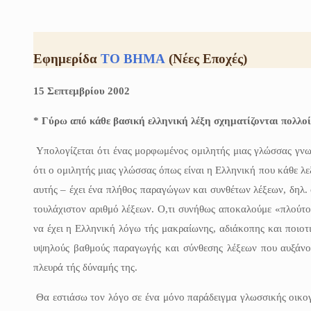
Εφημερίδα
ΤΟ ΒΗΜΑ
(
Νέες Εποχές)
15 Σεπτεμβρίου 2002
* Γύρω από κάθε βασική ελληνική λέξη σχηματίζονται πολλοί
Υπολογίζεται ότι ένας μορφωμένος ομιλητής μιας γλώσσας γνωρί
ότι ο ομιλητής μιας γλώσσας όπως είναι η Ελληνική που κάθε λε
αυτής – έχει ένα πλήθος παραγώγων και συνθέτων λέξεων, δηλ. 
τουλάχιστον αριθμό λέξεων. Ο,τι συνήθως αποκαλούμε «πλούτο»
να έχει η Ελληνική λόγω τής μακραίωνης, αδιάκοπης και ποιοτι
υψηλούς βαθμούς παραγωγής και σύνθεσης λέξεων που αυξάνου
πλευρά τής δύναμής της.
Θα εστιάσω τον λόγο σε ένα μόνο παράδειγμα γλωσσικής οικογέ