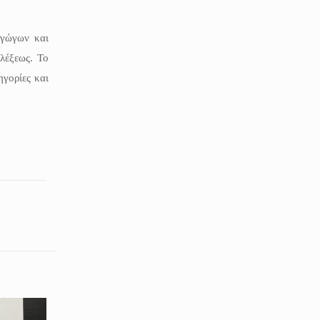
αγώγων και
 λέξεως. Το
γορίες και