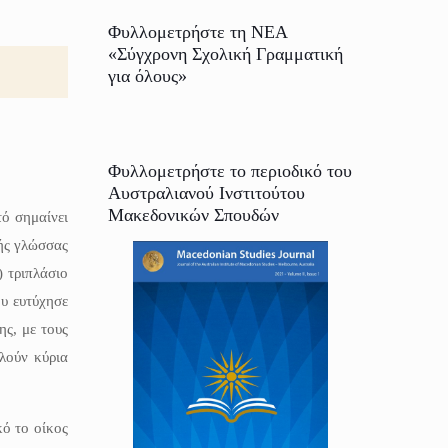
Φυλλομετρήστε τη ΝΕΑ
«Σύγχρονη Σχολική Γραμματική
για όλους»
Φυλλομετρήστε το περιοδικό του
Αυστραλιανού Ινστιτούτου
Μακεδονικών Σπουδών
τό σημαίνει
τής γλώσσας
) τριπλάσιο
ου ευτύχησε
ης, με τους
λούν κύρια
κό το οίκος