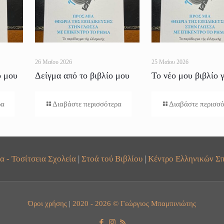
26 Μαΐου 2026
25 Μαΐου 2026
ο μου
Δείγμα από το βιβλίο μου
Το νέο μου βιβλίο γ
για το Ρήμα
Ρήμα
ρα
Διαβάστε περισσότερα
Διαβάστε περισσ
α - Τοσίτσεια Σχολεία
|
Στοά τού Βιβλίου
|
Κέντρο Ελληνικών Σπ
Όροι χρήσης
|
2020 - 2026 © Γεώργιος Μπαμπινιώτης