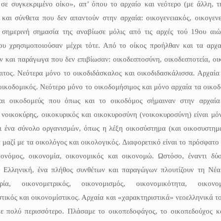
σε συγκεκριμένο οίκο», απ’ όπου το αρχαίο και νεότερο (με άλλη, τ
και σύνθετα που δεν απαντούν στην αρχαία: οικογενειακός, οικογενε
η σημερινή σημασία της αναβίωσε μόλις από τις αρχές τού 19ου αιώ
ου χρησιμοποιούσαν μέχρι τότε. Από το οίκος προήλθαν και τα αρχα
ν και παράγωγα που δεν επιβίωσαν: οικοδεσποσύνη, οικοδεσποτεία, οι
αιτος. Νεότερα μόνο το οικοδιδάσκαλος και οικοδιδασκάλισσα. Αρχαία
οικοδομικός. Νεότερο μόνο το οικοδομήσιμος και μόνο αρχαία τα οικοδ
 και οικοδομεύς που όπως και το οικοδόμος σήμαιναν στην αρχαία
 νοικοκύρης, οικοκυρικός και οικοκυροσύνη (νοικοκυροσύνη) είναι μό
ι ένα σύνολο οργανισμών, όπως η λέξη οικοσύστημα (και οικοσυστημα
 μαζί με τα οικολόγος και οικολογικός. Διαφορετικό είναι το πρόσφατο
κονόμος, οικονομία, οικονομικός και οικονομώ. Ωστόσο, έναντι δύ
η Ελληνική, ένα πλήθος συνθέτων και παραγώγων πλουτίζουν τη Νέα
ρία, οικονομετρικός, οικονομισμός, οικονομικότητα, οικονομο
στικός και οικονομίστικος. Αρχαία και «χαρακτηριστικά» νεοελληνικά τ
με πολύ περισσότερο. Πλάσαμε το οικοπεδοφάγος, το οικοπεδούχος κ