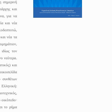
η σημερινή
ιάρχης και
να, για να
ία και νέα
κοδεσποτώ,
 και νέα τα
ομημάτιον,
 ιδίως τον
νο νεότερα.
τικός) και
 οικοσελίδα
ο συνθέτων
 Ελληνική:
τεχνικός,
ο οικόπεδο·
αι το ρήμα