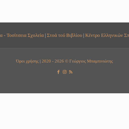
α - Τοσίτσεια Σχολεία
|
Στοά τού Βιβλίου
|
Κέντρο Ελληνικών Σπ
Όροι χρήσης
|
2020 - 2026 © Γεώργιος Μπαμπινιώτης