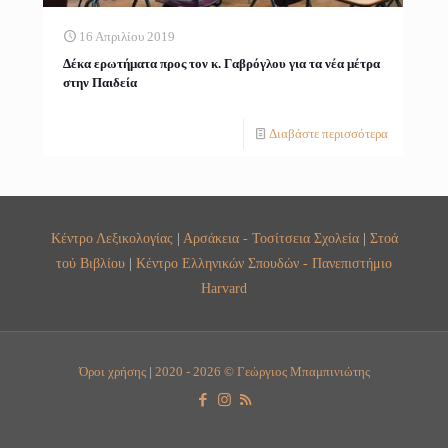
16 Απριλίου 2019
Δέκα ερωτήματα προς τον κ. Γαβρόγλου για τα νέα μέτρα
στην Παιδεία
Διαβάστε περισσότερα
Κέντρο Λεξικολογίας
|
Αρσάκεια - Τοσίτσεια Σχολεία
|
Στοά
τού Βιβλίου
|
Κέντρο Ελληνικών Σπουδών - Πανεπιστήμιο
Harvard
Όροι χρήσης
|
2020 - 2026 © Γεώργιος Μπαμπινιώτης