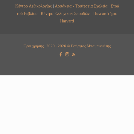
Κέντρο Λεξικολογίας
|
Αρσάκεια - Τοσίτσεια Σχολεία
|
Στοά
τού Βιβλίου
|
Κέντρο Ελληνικών Σπουδών - Πανεπιστήμιο
Harvard
Όροι χρήσης
|
2020 - 2026 © Γεώργιος Μπαμπινιώτης