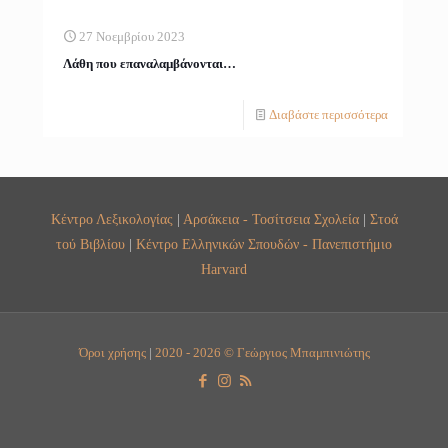
27 Νοεμβρίου 2023
Λάθη που επαναλαμβάνονται…
Διαβάστε περισσότερα
Κέντρο Λεξικολογίας
|
Αρσάκεια - Τοσίτσεια Σχολεία
|
Στοά
τού Βιβλίου
|
Κέντρο Ελληνικών Σπουδών - Πανεπιστήμιο
Harvard
Όροι χρήσης
|
2020 - 2026 © Γεώργιος Μπαμπινιώτης