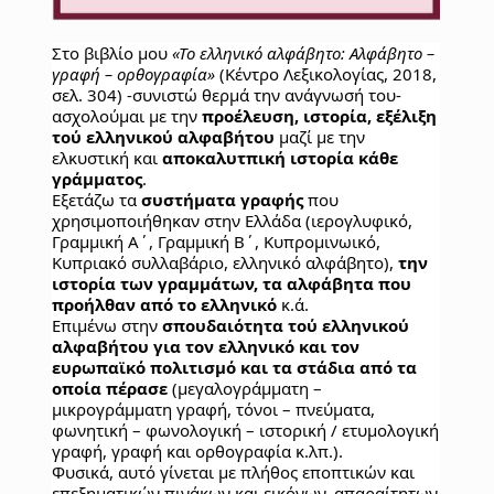
Στο βιβλίο μου 
«Το ελληνικό αλφάβητο: Αλφάβητο – 
γραφή – ορθογραφία»
 (Κέντρο Λεξικολογίας, 2018, 
σελ. 304) -συνιστώ θερμά την ανάγνωσή του- 
ασχολούμαι με την
 προέλευση, ιστορία, εξέλιξη 
τού ελληνικού αλφαβήτου
 μαζί με την 
ελκυστική και 
αποκαλυτπική ιστορία κάθε 
γράμματος
.
Εξετάζω τα 
συστήματα γραφής
 που 
χρησιμοποιήθηκαν στην Ελλάδα (ιερογλυφικό, 
Γραμμική Α΄, Γραμμική Β΄, Κυπρομινωικό, 
Κυπριακό συλλαβάριο, ελληνικό αλφάβητο),
 την 
ιστορία των γραμμάτων, τα αλφάβητα που 
προήλθαν από το ελληνικό
 κ.ά.
Επιμένω στην 
σπουδαιότητα τού ελληνικού 
αλφαβήτου για τον ελληνικό και τον 
ευρωπαϊκό πολιτισμό και τα στάδια από τα 
οποία πέρασε
 (μεγαλογράμματη – 
μικρογράμματη γραφή, τόνοι – πνεύματα, 
φωνητική – φωνολογική – ιστορική / ετυμολογική 
γραφή, γραφή και ορθογραφία κ.λπ.). 
Φυσικά, αυτό γίνεται με πλήθος εποπτικών και 
επεξηματικών πινάκων και εικόνων, απαραίτητων 