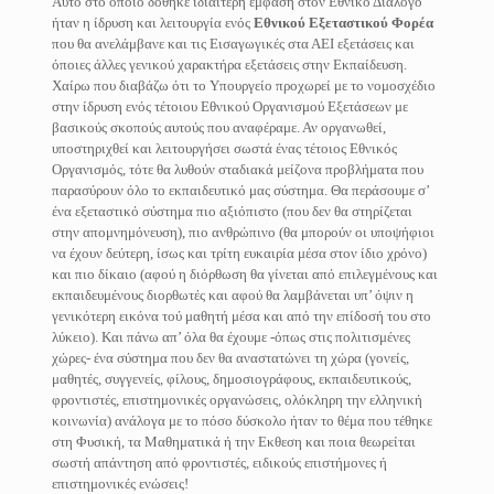
Αυτό στο οποίο δόθηκε ιδιαίτερη έμφαση στον Εθνικό Διάλογο
ήταν η ίδρυση και λειτουργία ενός
Εθνικού Εξεταστικού Φορέα
που θα ανελάμβανε και τις Εισαγωγικές στα ΑΕΙ εξετάσεις και
όποιες άλλες γενικού χαρακτήρα εξετάσεις στην Εκπαίδευση.
Χαίρω που διαβάζω ότι το Υπουργείο προχωρεί με το νομοσχέδιο
στην ίδρυση ενός τέτοιου Εθνικού Οργανισμού Εξετάσεων με
βασικούς σκοπούς αυτούς που αναφέραμε. Αν οργανωθεί,
υποστηριχθεί και λειτουργήσει σωστά ένας τέτοιος Εθνικός
Οργανισμός, τότε θα λυθούν σταδιακά μείζονα προβλήματα που
παρασύρουν όλο το εκπαιδευτικό μας σύστημα. Θα περάσουμε σ’
ένα εξεταστικό σύστημα πιο αξιόπιστο (που δεν θα στηρίζεται
στην απομνημόνευση), πιο ανθρώπινο (θα μπορούν οι υποψήφιοι
να έχουν δεύτερη, ίσως και τρίτη ευκαιρία μέσα στον ίδιο χρόνο)
και πιο δίκαιο (αφού η διόρθωση θα γίνεται από επιλεγμένους και
εκπαιδευμένους διορθωτές και αφού θα λαμβάνεται υπ’ όψιν η
γενικότερη εικόνα τού μαθητή μέσα και από την επίδοσή του στο
λύκειο). Και πάνω απ’ όλα θα έχουμε -όπως στις πολιτισμένες
χώρες- ένα σύστημα που δεν θα αναστατώνει τη χώρα (γονείς,
μαθητές, συγγενείς, φίλους, δημοσιογράφους, εκπαιδευτικούς,
φροντιστές, επιστημονικές οργανώσεις, ολόκληρη την ελληνική
κοινωνία) ανάλογα με το πόσο δύσκολο ήταν το θέμα που τέθηκε
στη Φυσική, τα Μαθηματικά ή την Εκθεση και ποια θεωρείται
σωστή απάντηση από φροντιστές, ειδικούς επιστήμονες ή
επιστημονικές ενώσεις!