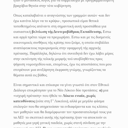
ήταν ο μοναδικός λόγος για να συμμετάσχω με προγραμματισμένη
βραχύβια θητεία στην τότε κυβέρνηση.
Οπως καταλαβαίνει ο αναγνώστης των γραμμών αυτών -και δεν
έχω κανένα λόγο να το κρύψω-, προσωπικά είμαι θετικά
τοποθετημένος απέναντι στη σημαντική αυτή προσπάθεια για
ουσιαστική
βελτίωση τής Δευτεροβάθμιας Εκπαίδευσης.
Εστω
και αργά πρέπει τώρα να προχωρήσει. Εστω και με τις δυσμενείς
οικονομικές συνθήκες τής κρίσης που ζούμε, η οποία επιβάλλει
αναπόφευκτους περιορισμούς στην εφαρμογή τής αρχικής
πρότασης. Παράλληλα, δηλώνω ότι συνειδητά δεν έχω λάβει μέρος
στην εκπόνηση τής τελικής μορφής τού υποβληθέντος προς
ψήφιση νομοσχεδίου και, επομένως, έχω τις αποστάσεις που μου
επιτρέπουν μια ανεξάρτητη έκφραση γνώμης, γνωρίζοντας τα
θέματα αυτά εις βάθος.
Είναι σημαντικό και επίκαιρο να γίνει γνωστό ότι στον Εθνικό
Διάλογο επικράτησαν για το Νέο Λύκειο δύο προτάσεις:
α)
μια
«ισχυρή πρόταση» που ήθελε το
Λύκειο ενιαίο, χωρίς
κατευθύνσεις
(ούτε στη Γ’ Λυκείου), αλλά με μεγάλο φάσμα
επιλογών που θα υπηρετούσαν τα ενδιαφέροντα και τις κλίσεις
των μαθητών και θα διαμόρφωναν τον προσανατολισμό τους για
τα ΑΕΙ· το σκεπτικό αυτής τής πρότασης ήταν να αποκτούν οι
μαθητές μια γερή γενική παιδεία, χωρίς στενή σύνδεση με την