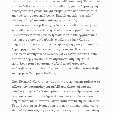
σε συζήτηση ποια πρέπει να είναι τα μαθήματα αυτά). Το σκεπτικό
ήταν να δοθεί η δυνατότητα για εμβάθυνση, για πιο δημιουργική
προσέγγιση στη γνώση και για απομάκρυνση από την πρακτική
τής παθητικής απομνημόνευσης. Επιμείναμε επίσης σε ριζική
αλλαγή τού τρόπου διδασκαλίας
(εφαρμογή τής
ομαδοσυνεργατικής μεθόδου), ώστε να κεντρισθεί το ενδιαφέρον
των μαθητών, να προωθηθεί η μεταξύ τους συνεργασία και να
καλλιεργηθούν στους μαθητές η αναζήτηση, η επεξεργασία και η
κριτική τής γνώσης. Να αλλάξει ο ρόλος τού δασκάλου σε
οδηγητή και εμπνευστή αυτής τής προσέγγισης, και γενικότερα να
δημιουργηθεί ένα άλλο κλίμα στο σχολείο, που θα κάνει τους
μαθητές να αγαπήσουν το Σχολείο και να ξαναγυρίσουν σ’ αυτό
αντί να το περιφρονούν και να στρέφονται στη βοηθητική
εκπαίδευση (στα Φροντιστήρια). Αυτά προσβλέπουμε να
επιδιωχθούν, κατά το δυνατόν, και στην προσπάθεια που ανέλαβε
το σημερινό Υπουργείο Παιδείας.
Στον Εθνικό Διάλογο επιμείναμε στην ανάγκη
να μην κρίνεται το
μέλλον των υποψηφίων για τα ΑΕΙ αποκλειστικά από μια
ολιγόλεπτη γραπτή εξέταση
μέσα στο γνωστό κλίμα άγχους που
επικρατεί κατά την πανελλήνια εξέταση, αλλά να βαρύνει και η
όλη επίδοση και εικόνα τού μαθητή κατά τα τρία έτη τού Λυκείου.
Κι αυτό φυσικά να γίνεται με κάποιο αντικειμενικό τρόπο για να
είναι αξιόπιστο και, συγχρόνως, να αποφεύγεται η άσκηση πίεσης