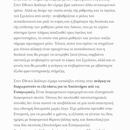
Στον Εθνικό Διάλογο δεν είχαμε βρει κάποιον άλλο αντικειμενικό
τρόπο. Αλλά ας δούμε την ουσία αυτής τής ρύθμισης και το όφελος
τού Σχολείου από αυτήν: αναβαθμίζεται ο ρόλος τού
εκπαιδευτικού και μαζί το κύρος και η βαρύτητα τής δουλειάς και
τής επίδοσης των μαθητών μέσα στο Λύκειο, που με το ισχύον
σύστημα έχουν πλήρως απαξιωθεί προς όφελος τού
φροντιστηρίου, το οποίο στα μάτια μαθητών και γονέων παίζει
σήμερα πρωταρχικό ρόλο. Τελικά, αυτοί που πρέπει να στηρίξουν
μια τέτοια αλλαγή είναι προεχόντως οι εκπαιδευτικοί που η
δουλειά τους θα μπορεί να εκτιμηθεί ξανά (όπως συμβαίνει
παντού) με ανεβασμένο γενικά το κύρος τού Σχολείου, αλλά και οι
γονείς που θα μειωθεί η ανάγκη να επιβαρύνονται με αβάσταχτα
έξοδα φροντιστηριακής στήριξης.
Στον Εθνικό Διάλογο είχαμε καταλήξει επίσης στην
ανάγκη να
διαχωριστούν οι εξετάσεις για το Απολυτήριο από τις
Εισαγωγικές.
Είναι διαφορετικού περιεχομένου και εξυπηρετούν
διαφορετικό σκοπό. Οποιος δεν ακολουθεί πανεπιστημιακές
σπουδές δεν είναι σωστό να υποβάλλεται σε μια πολύ απαιτητική
έως οδυνηρή δοκιμασία χωρίς λόγο. Είχε μάλιστα προταθεί στην
Επιτροπή, για να μειωθεί ο χρόνος, η εξέταση να γίνεται τις ίδιες
ημέρες με διαφορετικά θέματα (άλλης υφής και δυσκολίας) για
τους δύο σκοπούς (Απολυτήριο και Εισαγωγικές).