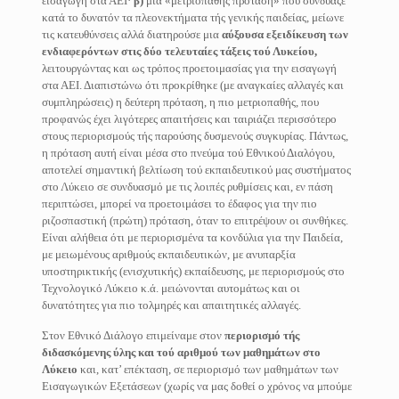
εισαγωγή στα ΑΕΙ·
β)
μια «μετριοπαθής πρόταση» που συνδύαζε
κατά το δυνατόν τα πλεονεκτήματα τής γενικής παιδείας, μείωνε
τις κατευθύνσεις αλλά διατηρούσε μια
αύξουσα εξειδίκευση των
ενδιαφερόντων στις δύο τελευταίες τάξεις τού Λυκείου,
λειτουργώντας και ως τρόπος προετοιμασίας για την εισαγωγή
στα ΑΕΙ. Διαπιστώνω ότι προκρίθηκε (με αναγκαίες αλλαγές και
συμπληρώσεις) η δεύτερη πρόταση, η πιο μετριοπαθής, που
προφανώς έχει λιγότερες απαιτήσεις και ταιριάζει περισσότερο
στους περιορισμούς τής παρούσης δυσμενούς συγκυρίας. Πάντως,
η πρόταση αυτή είναι μέσα στο πνεύμα τού Εθνικού Διαλόγου,
αποτελεί σημαντική βελτίωση τού εκπαιδευτικού μας συστήματος
στο Λύκειο σε συνδυασμό με τις λοιπές ρυθμίσεις και, εν πάση
περιπτώσει, μπορεί να προετοιμάσει το έδαφος για την πιο
ριζοσπαστική (πρώτη) πρόταση, όταν το επιτρέψουν οι συνθήκες.
Είναι αλήθεια ότι με περιορισμένα τα κονδύλια για την Παιδεία,
με μειωμένους αριθμούς εκπαιδευτικών, με ανυπαρξία
υποστηρικτικής (ενισχυτικής) εκπαίδευσης, με περιορισμούς στο
Τεχνολογικό Λύκειο κ.ά. μειώνονται αυτομάτως και οι
δυνατότητες για πιο τολμηρές και απαιτητικές αλλαγές.
Στον Εθνικό Διάλογο επιμείναμε στον
περιορισμό τής
διδασκόμενης ύλης και τού αριθμού των μαθημάτων στο
Λύκειο
και, κατ’ επέκταση, σε περιορισμό των μαθημάτων των
Εισαγωγικών Εξετάσεων (χωρίς να μας δοθεί ο χρόνος να μπούμε