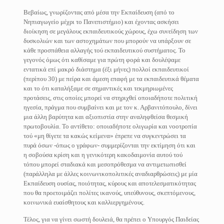
Βεβαίως, γνωρίζοντας από μέσα την Εκπαίδευση (από το
Νηπιαγωγείο μέχρι το Πανεπιστήμιο) και έχοντας ασκήσει
διοίκηση σε μεγάλους εκπαιδευτικούς χώρους, έχω συνείδηση των
δυσκολιών και των αστοχημάτων που μπορούν να υπάρξουν σε
κάθε προσπάθεια αλλαγής τού εκπαιδευτικού συστήματος. Το
γεγονός όμως ότι καθίσαμε για πρώτη φορά και δουλέψαμε
εντατικά επί μακρό διάστημα (έξι μήνες) πολλοί εκπαιδευτικοί
(περίπου 30) με πείρα και άμεση επαφή με τα εκπαιδευτικά θέματα
και το ότι καταλήξαμε σε σημαντικές και τεκμηριωμένες
προτάσεις, στις οποίες μπορεί να στηριχθεί οποιαδήποτε πολιτική
ηγεσία, πράγμα που συμβαίνει και με τον κ. Αρβανιτόπουλο, δίνει
μια άλλη βαρύτητα και αξιοπιστία στην αναληφθείσα θεσμική
πρωτοβουλία. Το αντίθετο: οποιαδήποτε ολιγωρία και νοοτροπία
τού «μη θίγετε τα κακώς κείμενα» έπρεπε να συγκεντρώσει τα
πυρά όσων -όπως ο γράφων- συμμερίζονται την εκτίμηση ότι και
η σοβούσα κρίση και η γενικότερη κακοδαιμονία αυτού τού
τόπου μπορεί σταδιακά και μεσοπρόθεσμα να αντιμετωπισθεί
(παράλληλα με άλλες κοινωνικοπολιτικές αναδιαρθρώσεις) με μία
Εκπαίδευση ουσίας, ποιότητας, κύρους και αποτελεσματικότητας
που θα προετοιμάζει πολίτες ικανούς, υπεύθυνους, σκεπτόμενους,
κοινωνικά ευαίσθητους και καλλιεργημένους.
Τέλος, για να γίνει σωστή δουλειά, θα πρέπει ο Υπουργός Παιδείας