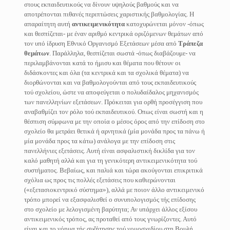
στους εκπαιδευτικούς να δίνουν υψηλούς βαθμούς και να
αποτρέπονται πιθανές περιπτώσεις χαριστικής βαθμολογίας. Η
απαραίτητη αυτή
αντικειμενικότητα
κατοχυρώνεται μόνον -όπως
και θεσπίζεται- με έναν αριθμό κεντρικά οριζόμενων θεμάτων από
τον υπό ίδρυση Εθνικό Οργανισμό Εξετάσεων μέσα από
Τράπεζα
θεμάτων
. Παράλληλα, θεσπίζεται σωστά -όπως διαβάζουμε- να
περιλαμβάνονται κατά το ήμισυ και θέματα που θέτουν οι
διδάσκοντες και όλα (τα κεντρικά και τα σχολικά θέματα) να
διορθώνονται και να βαθμολογούνται από τους εκπαιδευτικούς
τού σχολείου, ώστε να αποφεύγεται ο πολυδαίδαλος μηχανισμός
των πανελληνίων εξετάσεων. Πρόκειται για ορθή προσέγγιση που
αναβαθμίζει τον ρόλο τού εκπαιδευτικού. Οπως είναι σωστή και η
θέσπιση σύμφωνα με την οποία ο μέσος όρος από την επίδοση στο
σχολείο θα μετράει θετικά ή αρνητικά (μία μονάδα προς τα πάνω ή
μία μονάδα προς τα κάτω) ανάλογα με την επίδοση στις
πανελλήνιες εξετάσεις. Αυτή είναι ασφαλιστική δικλίδα για τον
καλό μαθητή αλλά και για τη γενικότερη αντικειμενικότητα τού
συστήματος. Βεβαίως, και παλιά και τώρα ακούγονται επικριτικά
σχόλια ως προς τις πολλές εξετάσεις που καθιερώνονται
(«εξετασιοκεντρικό σύστημα»), αλλά με ποιον άλλο αντικειμενικό
τρόπο μπορεί να εξασφαλισθεί ο συνυπολογισμός τής επίδοσης
στο σχολείο με λελογισμένη βαρύτητα; Αν υπάρχει άλλος εξίσου
αντικειμενικός τρόπος, ας προταθεί από τους γνωρίζοντες. Αυτό
είναι και το νόημα τής συζήτησης τού νομοσχεδίου στη Βουλή.