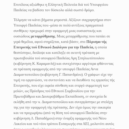
Επιτέλους αξιώθηκε η Ελληνική Πολιτεία διά τού Υπουργείου
Παιδείας να βαδίσει τον δύσκολο αλλά σωστό δρόμο.
Τόλμησε να κάνει βήματα μπροστά. Αξίζουν συγχαρητήρια στον
Υπουργό Παιδείας που -μέσα σε πολύ αντίξοες πραγματικά
συνθήκες- προχωρεί στην εφαρμογή μιας ουσιαστικής και
ουσιώδους
μεταρρύθμισης
. Μιας μεταρρύθμισης που πατάει σε
γερά θεμέλια, αφού στηρίζεται, κατά βάσιν, στο
Πόρισμα τής
Επιτροπής τού Εθνικού Διαλόγου για την Παιδεία,
η οποία
θεσπίστηκε, δούλεψε και κατέληξε σε εκτενή πρόταση με
πρωτοβουλία τού υπουργού Παιδείας Αρη Σπηλιωτόπουλου
(κυβέρνηση Κ. Καραμανλή) και συνεχίστηκε αργότερα φθάνοντας
σε πρόταση εφαρμογής από την υπουργό Παιδείας Αννα
Διαμαντοπούλου (κυβέρνηση Γ. Παπανδρέου). Ο γράφων είχε την
τιμή να οργανώσει, να συντονίσει και να διευθύνει τις εργασίες τής
Επιτροπής, που είχε ευρεία σύνθεση και ενεργό συμμετοχή των
μελών, ως Πρόεδρος τού Εθνικού Συμβουλίου για την
Πρωτοβάθμια και Δευτεροβάθμια Εκπαίδευση, εν συνεχεία δε
εκλήθη από την κ. Διαμαντοπούλου και συνεργάστηκε με στελέχη
της για την εφαρμογή τής πρότασης. Δεν είχα όμως την ευκαιρία
και να προχωρήσω (από τη θέση τού υπουργού Παιδείας στην
κυβέρνηση Λ. Παπαδήμου) στην έναρξη εφαρμογής τού Νέου
Λυκείου και τού νέου τρόπου Εισαγωγής στα ΑΕΙ, μολονότι αυτός