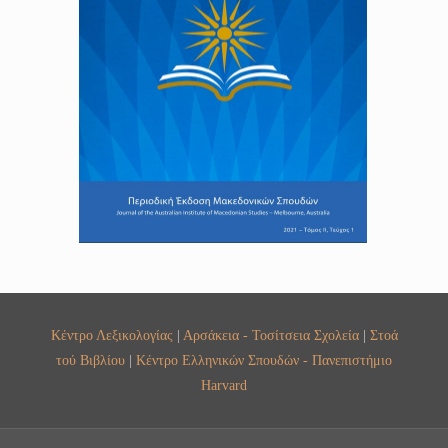
Κέντρο Λεξικολογίας
|
Αρσάκεια - Τοσίτσεια Σχολεία
|
Στοά
τού Βιβλίου
|
Κέντρο Ελληνικών Σπουδών - Πανεπιστήμιο
Harvard