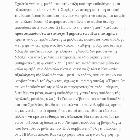
Σχολείο γνώσεις, μαθήματα στην τάξη υπό την καθοδήγηση και
αξιολόγηση ειδικών κ.λπ.). Χωρίς την επιτυχή φοίτηση σε αυτή
την Εκπαίδευση Εκπαιδευτικών δεν θα πρέπει να εισέρχεται κανείς
στην Εκπαίδευση. Ο πειραματισμός πάνω στα παιδιά δεν έχει
αποδώσει ποτέ καρπούς. 2) Πριν από την ειδική αυτή κατάρτιση, η
προετοιμασία στα αντίστοιχα Τμήματα των Πανεπιστημίων
πρέπει να συμπεριλαμβάνει για μέλλοντες εκπαιδευτικούς ανάλογο
– εν μέρει – περιεχόμενο. Δάσκαλος ή καθηγητής λ.χ. που δεν έχει
διδαχθεί επιστημονικά την ελληνική γλώσσα δεν μπορεί να τη
διδάξει και στο Σχολείο με επάρκεια. Το ίδιο ισχύει για τα
μαθηματικά, τη φυσική κ.λπ. 3) Από τον καλά εκπαιδευμένο και
καλά αμειβόμενο δάσκαλο είναι φυσικό να ζητάει η Κοινωνία
αξιολόγηση
τής δουλειάς του – με τίμιο τρόπο, αντικειμενικό και
υποβοηθητικό τού έργου του, όχι ως τιμωρία ή απειλή. «Τίμιο» θα
πει να ληφθούν υπ’ όψιν όλοι οι παράγοντες (επίπεδο μαθητών,
διατιθέμενα μέσα, σωστή καθοδήγηση, γενικότερη απόδοση τής
σχολικής μονάδας κ.λπ.). 4) Για να ανέβει το κύρος τού δασκάλου
και τού Σχολείου, δεν θα κουραστώ να το επαναλαμβάνω, πρέπει
ως κοινωνία – υπό όρους, όπως αυτοί που εκτίθενται εδώ και
άλλοι –
να εμπιστευθούμε τον δάσκαλο
. Να εμπιστευθούμε και
να στηρίξουμε τη δουλειά του. Να εμπιστευθούμε τη βαθμολογία
που δίνει στους μαθητές του. Ετσι συμβαίνει σ’ όλη την Ευρώπη,
στις ΗΠΑ και αλλού. Και να χρησιμοποιείται η αξιολόγηση τής