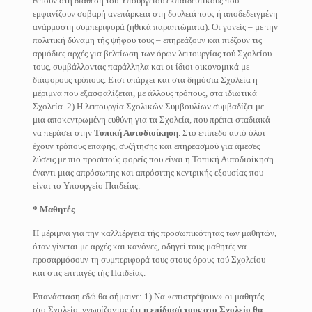
θέτουν στη διάθεση του Υπουργείου εκπαιδευτικούς που
εμφανίζουν σοβαρή ανεπάρκεια στη δουλειά τους ή αποδεδειγμένη
ανάρμοστη συμπεριφορά (ηθικά παραπτώματα). Οι γονείς – με την
πολιτική δύναμη τής ψήφου τους – επηρεάζουν και πιέζουν τις
αρμόδιες αρχές για βελτίωση των όρων λειτουργίας τού Σχολείου
τους, συμβάλλοντας παράλληλα και οι ίδιοι οικονομικά με
διάφορους τρόπους. Ετσι υπάρχει και στα δημόσια Σχολεία η
μέριμνα που εξασφαλίζεται, με άλλους τρόπους, στα ιδιωτικά
Σχολεία. 2) Η λειτουργία Σχολικών Συμβουλίων συμβαδίζει με
μια αποκεντρωμένη ευθύνη για τα Σχολεία, που πρέπει σταδιακά
να περάσει στην
Τοπική Αυτοδιοίκηση
. Στο επίπεδο αυτό όλοι
έχουν τρόπους επαφής, συζήτησης και επηρεασμού για άμεσες
λύσεις με πιο προσιτούς φορείς που είναι η Τοπική Αυτοδιοίκηση
έναντι μιας απρόσωπης και απρόσιτης κεντρικής εξουσίας που
είναι το Υπουργείο Παιδείας.
* Μαθητές
Η μέριμνα για την καλλιέργεια τής προσωπικότητας των μαθητών,
όταν γίνεται με αρχές και κανόνες, οδηγεί τους μαθητές να
προσαρμόσουν τη συμπεριφορά τους στους όρους τού Σχολείου
και στις επιταγές τής Παιδείας.
Επανάσταση εδώ θα σήμαινε: 1) Να «επιστρέψουν» οι μαθητές
στο Σχολείο, γνωρίζοντας ότι
η επίδοσή τους στο Σχολείο θα