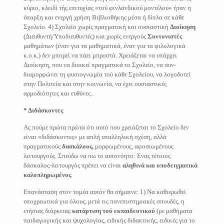
κύριο, κλειδί τής επιτυχίας «τού φινλανδικού μοντέλου» ήταν η
ύπαρξη και ενεργή χρήση Βιβλιοθήκης μέσα ή δίπλα σε κάθε
Σχολείο. 4) Σχολείο χωρίς πραγματική και ουσιαστική
Διοίκηση
(Διευθυντή/Υποδιευθυντές) και χωρίς ενεργούς
Συντονιστές
μαθημάτων (έναν για τα μαθηματικά, έναν για τα φιλολογικά
κ.ο.κ.) δεν μπορεί να πάει μπροστά. Χρειάζεται να υπάρχει
Διοίκηση, που να διοικεί πραγματικά το Σχολείο, να συν-
διαμορφώνει τη φυσιογνωμία τού κάθε Σχολείου, να λογοδοτεί
στην Πολιτεία και στην κοινωνία, να έχει ουσιαστικές
αρμοδιότητες και ευθύνες..
* Διδάσκοντες
Ας πούμε πρώτα πρώτα ότι αυτό που χρειάζεται το Σχολείο δεν
είναι «διδάσκοντες» με απλή υπαλληλική σχέση, αλλά
πραγματικούς
δασκάλους,
μορφωμένους, αφοσιωμένους
λειτουργούς. Σπεύδω να πω το αυτονόητο: Ενας τέτοιος
δάσκαλος-λειτουργός πρέπει να είναι
αληθινά και υποδειγματικά
καλοπληρωμένος
.
Επανάσταση στον τομέα αυτόν θα σήμαινε: 1) Να καθιερωθεί
υποχρεωτικά για όλους, μετά τις πανεπιστημιακές σπουδές, η
ετήσιας διάρκειας
κατάρτιση τού εκπαιδευτικού
(με μαθήματα
παιδαγωγικής και ψυχολογίας, ειδικής διδακτικής, ειδικές για το