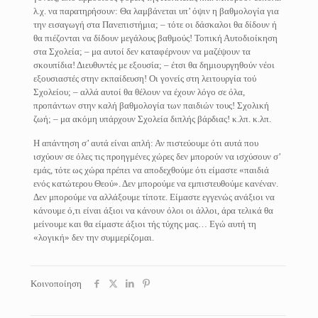
λ.χ. να παρατηρήσουν: Θα λαμβάνεται υπ’ όψιν η βαθμολογία για
την εισαγωγή στα Πανεπιστήμια; – τότε οι δάσκαλοι θα δίδουν ή
θα πιέζονται να δίδουν μεγάλους βαθμούς! Τοπική Αυτοδιοίκηση
στα Σχολεία; – μα αυτοί δεν καταφέρνουν να μαζέψουν τα
σκουπίδια! Διευθυντές με εξουσία; – έτσι θα δημιουργηθούν νέοι
εξουσιαστές στην εκπαίδευση! Οι γονείς στη λειτουργία τού
Σχολείου; – αλλά αυτοί θα θέλουν να έχουν λόγο σε όλα,
προπάντων στην καλή βαθμολογία των παιδιών τους! Σχολική
ζωή; – μα ακόμη υπάρχουν Σχολεία διπλής βάρδιας! κ.λπ. κ.λπ.
Η απάντηση σ’ αυτά είναι απλή: Αν πιστεύουμε ότι αυτά που
ισχύουν σε όλες τις προηγμένες χώρες δεν μπορούν να ισχύσουν σ’
εμάς, τότε ως χώρα πρέπει να αποδεχθούμε ότι είμαστε «παιδιά
ενός κατώτερου Θεού». Δεν μπορούμε να εμπιστευθούμε κανέναν.
Δεν μπορούμε να αλλάξουμε τίποτε. Είμαστε εγγενώς ανάξιοι να
κάνουμε ό,τι είναι άξιοι να κάνουν όλοι οι άλλοι, άρα τελικά θα
μείνουμε και θα είμαστε άξιοι τής τύχης μας… Εγώ αυτή τη
«λογική» δεν την συμμερίζομαι.
Κοινοποίηση