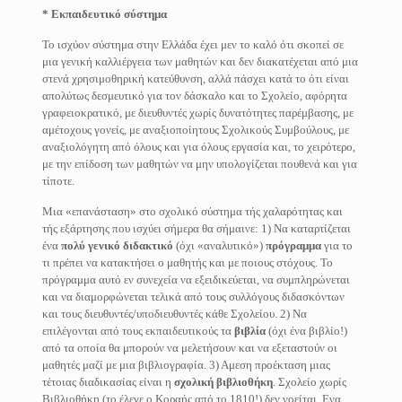
* Εκπαιδευτικό σύστημα
Το ισχύον σύστημα στην Ελλάδα έχει μεν το καλό ότι σκοπεί σε
μια γενική καλλιέργεια των μαθητών και δεν διακατέχεται από μια
στενά χρησιμοθηρική κατεύθυνση, αλλά πάσχει κατά το ότι είναι
απολύτως δεσμευτικό για τον δάσκαλο και το Σχολείο, αφόρητα
γραφειοκρατικό, με διευθυντές χωρίς δυνατότητες παρέμβασης, με
αμέτοχους γονείς, με αναξιοποίητους Σχολικούς Συμβούλους, με
αναξιολόγητη από όλους και για όλους εργασία και, το χειρότερο,
με την επίδοση των μαθητών να μην υπολογίζεται πουθενά και για
τίποτε.
Μια «επανάσταση» στο σχολικό σύστημα τής χαλαρότητας και
τής εξάρτησης που ισχύει σήμερα θα σήμαινε: 1) Να καταρτίζεται
ένα
πολύ γενικό
διδακτικό
(όχι «αναλυτικό»)
πρόγραμμα
για το
τι πρέπει να κατακτήσει ο μαθητής και με ποιους στόχους. Το
πρόγραμμα αυτό εν συνεχεία να εξειδικεύεται, να συμπληρώνεται
και να διαμορφώνεται τελικά από τους συλλόγους διδασκόντων
και τους διευθυντές/υποδιευθυντές κάθε Σχολείου. 2) Να
επιλέγονται από τους εκπαιδευτικούς τα
βιβλία
(όχι ένα βιβλίο!)
από τα οποία θα μπορούν να μελετήσουν και να εξεταστούν οι
μαθητές μαζί με μια βιβλιογραφία. 3) Αμεση προέκταση μιας
τέτοιας διαδικασίας είναι η
σχολική βιβλιοθήκη
. Σχολείο χωρίς
Βιβλιοθήκη (το έλεγε ο Κοραής από το 1810!) δεν νοείται. Ενα,