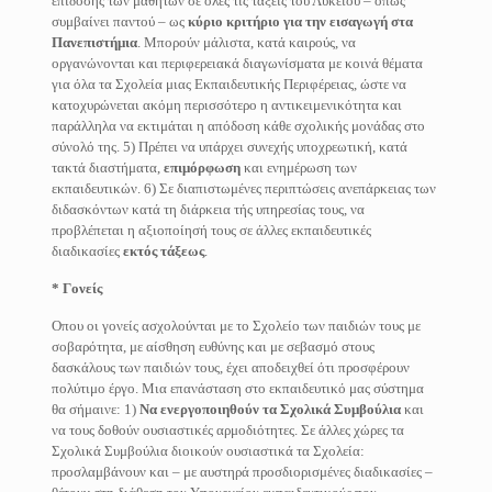
επίδοσης των μαθητών σε όλες τις τάξεις τού Λυκείου – όπως
συμβαίνει παντού – ως
κύριο κριτήριο για την εισαγωγή στα
Πανεπιστήμια
. Μπορούν μάλιστα, κατά καιρούς, να
οργανώνονται και περιφερειακά διαγωνίσματα με κοινά θέματα
για όλα τα Σχολεία μιας Εκπαιδευτικής Περιφέρειας, ώστε να
κατοχυρώνεται ακόμη περισσότερο η αντικειμενικότητα και
παράλληλα να εκτιμάται η απόδοση κάθε σχολικής μονάδας στο
σύνολό της. 5) Πρέπει να υπάρχει συνεχής υποχρεωτική, κατά
τακτά διαστήματα,
επιμόρφωση
και ενημέρωση των
εκπαιδευτικών. 6) Σε διαπιστωμένες περιπτώσεις ανεπάρκειας των
διδασκόντων κατά τη διάρκεια τής υπηρεσίας τους, να
προβλέπεται η αξιοποίησή τους σε άλλες εκπαιδευτικές
διαδικασίες
εκτός τάξεως
.
* Γονείς
Οπου οι γονείς ασχολούνται με το Σχολείο των παιδιών τους με
σοβαρότητα, με αίσθηση ευθύνης και με σεβασμό στους
δασκάλους των παιδιών τους, έχει αποδειχθεί ότι προσφέρουν
πολύτιμο έργο. Μια επανάσταση στο εκπαιδευτικό μας σύστημα
θα σήμαινε: 1)
Να ενεργοποιηθούν τα Σχολικά Συμβούλια
και
να τους δοθούν ουσιαστικές αρμοδιότητες. Σε άλλες χώρες τα
Σχολικά Συμβούλια διοικούν ουσιαστικά τα Σχολεία:
προσλαμβάνουν και – με αυστηρά προσδιορισμένες διαδικασίες –