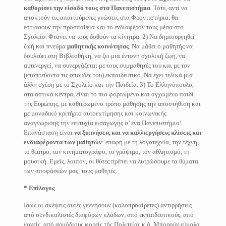
καθορίσει την είσοδό τους στα Πανεπιστήμια
. Τότε, αντί να
αποκτούν τις απαιτούμενες γνώσεις στα Φροντιστήρια, θα
εστιάσουν την προσπάθεια και το ενδιαφέρον τους μέσα στο
Σχολείο. Φτάνει να τους δοθούν τα κίνητρα. 2) Να δημιουργηθεί
ζωή και πνεύμα
μαθητικής κοινότητας
. Να μάθει ο μαθητής να
δουλεύει στη Βιβλιοθήκη, να ζει μια έντονη σχολική ζωή, να
αυτενεργεί, να συνεργάζεται με τους συμμαθητές του και με τον
(εποπτεύοντα τις σπουδές του) εκπαιδευτικό. Να έχει τελικά μια
άλλη σχέση με το Σχολείο και την Παιδεία. 3) Το Ελληνόπουλο,
στα αστικά κέντρα, είναι το πιο φορτωμένο και αγχωμένο παιδί
τής Ευρώπης, με καθιερωμένο τρόπο μάθησης την αποστήθιση και
με μοναδικό κριτήριο αυτοεκτίμησης και κοινωνικής
αναγνώρισης την επιτυχία εισαγωγής σ’ ένα Πανεπιστήμιο!
Επανάσταση είναι
να ξυπνήσεις και να
καλλιεργήσεις κλίσεις και
ενδιαφέροντα των μαθητών
: επαφή με τη λογοτεχνία, την τέχνη,
το θέατρο, τον κινηματογράφο, το γράψιμο, τον αθλητισμό, τη
μουσική. Εμείς, λοιπόν, οι θύτες πρέπει να λυτρώσουμε τα θύματα
των αποφάσεών μας, τους μαθητές.
* Επίλογος
Ισως οι σκέψεις αυτές γεννήσουν (καλοπροαίρετες) αντιρρήσεις
από συνδικαλιστές διαφόρων κλάδων, από εκπαιδευτικούς, από
γονείς, από αρμόδιους φορείς τής Πολιτείας κ.ά. Μπορούν εύκολα