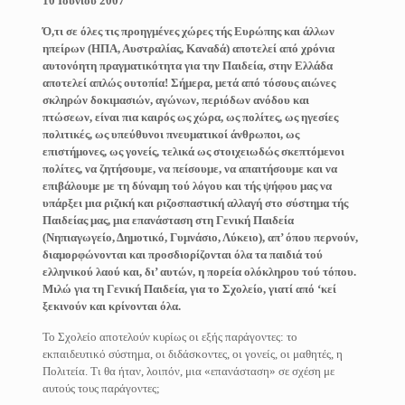
10 Ιουνίου 2007
Ό,τι σε όλες τις προηγμένες χώρες τής Ευρώπης και άλλων
ηπείρων (ΗΠΑ, Αυστραλίας, Καναδά) αποτελεί από χρόνια
αυτονόητη πραγματικότητα για την Παιδεία, στην Ελλάδα
αποτελεί απλώς ουτοπία! Σήμερα, μετά από τόσους αιώνες
σκληρών δοκιμασιών, αγώνων, περιόδων ανόδου και
πτώσεων, είναι πια καιρός ως χώρα, ως πολίτες, ως ηγεσίες
πολιτικές, ως υπεύθυνοι πνευματικοί άνθρωποι, ως
επιστήμονες, ως γονείς, τελικά ως στοιχειωδώς σκεπτόμενοι
πολίτες, να ζητήσουμε, να πείσουμε, να απαιτήσουμε και να
επιβάλουμε με τη δύναμη τού λόγου και τής ψήφου μας να
υπάρξει μια ριζική και ριζοσπαστική αλλαγή στο σύστημα τής
Παιδείας μας, μια επανάσταση στη Γενική Παιδεία
(Νηπιαγωγείο, Δημοτικό, Γυμνάσιο, Λύκειο), απ’ όπου περνούν,
διαμορφώνονται και προσδιορίζονται όλα τα παιδιά τού
ελληνικού λαού και, δι’ αυτών, η πορεία ολόκληρου τού τόπου.
Μιλώ για τη Γενική Παιδεία, για το Σχολείο, γιατί από ‘κεί
ξεκινούν και κρίνονται όλα.
Το Σχολείο αποτελούν κυρίως οι εξής παράγοντες: το
εκπαιδευτικό σύστημα, οι διδάσκοντες, οι γονείς, οι μαθητές, η
Πολιτεία. Τι θα ήταν, λοιπόν, μια «επανάσταση» σε σχέση με
αυτούς τους παράγοντες;