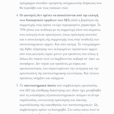
πρόγραμμα σπουδών ορισμένης υποχρεωτικής διάρκειας που
θα περιλάβει και τους παλαιών ετών.
Οι φοιτητές δεν πρέπει να αποκλείονται από την εκλογή
των διοικητικών οργάνων των ΑΕΙ,
αλλά η βαρύτητα τής
συμμετοχής τους πρέπει να έχει περιορισμένο χαρακτήρα. Το
70% (έστω και ανάλογα με τη συμμετοχή όλου τού σώματος
στις εκλογές) είναι προκλητικό, όπως πρόκληση αποτελεί
και ο αποκλεισμός τής συμμετοχής τους στην ανάδειξη των
πανεπιστημιακών αρχών. Και κάτι ακόμη. Το «επιχείρημα»
τής δήθεν εξάρτησης των εκλεγομένων πρυτανικών αρχών
από τους φοιτητές ισχύει μόνον για πρυτάνεις που ούτως ή
άλλως δεν έπρεπε ποτέ να λαμβάνονται σοβαρά υπ’ όψιν ως
υποψήφιοι. Δεν ισχύει για πρυτάνεις με κύρος και
προσωπικότητα, που συγκεντρώνουν την εκτίμηση και την
εμπιστοσύνη τής πανεπιστημιακής κοινότητας. Και τέτοιοι
πρυτάνεις υπήρξαν και υπάρχουν.
Το
πανεπιστημιακό άσυλο
από συμβολισμός προστασίας
στα ΑΕΙ τής ελεύθερης διακίνησης των ιδεών έχει μεταβληθεί
από τις καταλήψεις εξωπανεπιστημιακών ατόμων σε άντρο
παρεξουσίας, κοινωνικής πρόκλησης και εύκολης
εκμετάλλευσης τής ευαισθησίας των πανεπιστημιακών. Ως
συμβολισμός πρέπει να διατηρηθεί. Στο κάτω-κάτω ποτέ το