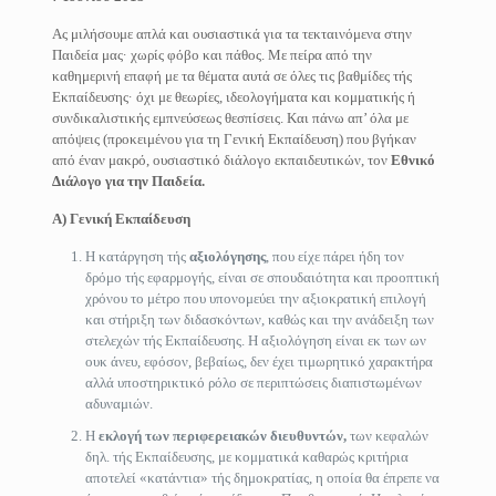
Ας μιλήσουμε απλά και ουσιαστικά για τα τεκταινόμενα στην
Παιδεία μας· χωρίς φόβο και πάθος. Με πείρα από την
καθημερινή επαφή με τα θέματα αυτά σε όλες τις βαθμίδες τής
Εκπαίδευσης· όχι με θεωρίες, ιδεολογήματα και κομματικής ή
συνδικαλιστικής εμπνεύσεως θεσπίσεις. Και πάνω απ’ όλα με
απόψεις (προκειμένου για τη Γενική Εκπαίδευση) που βγήκαν
από έναν μακρό, ουσιαστικό διάλογο εκπαιδευτικών, τον
Εθνικό
Διάλογο για την Παιδεία.
Α) Γενική Εκπαίδευση
Η κατάργηση τής
αξιολόγησης
, που είχε πάρει ήδη τον
δρόμο τής εφαρμογής, είναι σε σπουδαιότητα και προοπτική
χρόνου το μέτρο που υπονομεύει την αξιοκρατική επιλογή
και στήριξη των διδασκόντων, καθώς και την ανάδειξη των
στελεχών τής Εκπαίδευσης. Η αξιολόγηση είναι εκ των ων
ουκ άνευ, εφόσον, βεβαίως, δεν έχει τιμωρητικό χαρακτήρα
αλλά υποστηρικτικό ρόλο σε περιπτώσεις διαπιστωμένων
αδυναμιών.
Η
εκλογή των περιφερειακών διευθυντών,
των κεφαλών
δηλ. τής Εκπαίδευσης, με κομματικά καθαρώς κριτήρια
αποτελεί «κατάντια» τής δημοκρατίας, η οποία θα έπρεπε να