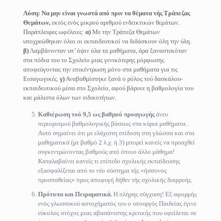
Λύση:
Να μην είναι γνωστά από πριν τα θέματα τής Τράπεζας
Θεμάτων,
εκτός ενός μικρού αριθμού ενδεικτικών θεμάτων.
Παράπλευρες ωφέλειες:
α)
Με την Τράπεζα Θεμάτων
υποχρεώθηκαν όλοι οι εκπαιδευτικοί να διδάσκουν όλη την ύλη.
β)
Λαμβάνονταν υπ’ όψιν όλα τα μαθήματα, άρα ξαναστεκόταν
στα πόδια του το Σχολείο μιας γενικότερης μόρφωσης
αποφεύγοντας την επικέντρωση μόνο στα μαθήματα για τις
Εισαγωγικές.
γ)
Αναβαθμίστηκε ξανά ο ρόλος τού δασκάλου-
εκπαιδευτικού μέσα στο Σχολείο, αφού βάρυνε η βαθμολογία του
και μάλιστα όλων των ειδικοτήτων.
Καθιέρωση τού 9,5 ως βαθμού προαγωγής
άνευ
περιορισμού βαθμολογικής βάσεως στα κύρια μαθήματα.
Αυτό σημαίνει ότι με ελάχιστη επίδοση στη γλώσσα και στα
μαθηματικά (με βαθμό 2 λ.χ. ή 3) μπορεί κανείς να προαχθεί
συγκεντρώνοντας βαθμούς από όποιο άλλο μάθημα!
Καταλαβαίνει κανείς τι επίπεδο σχολικής εκπαίδευσης
εξασφαλίζεται από το νέο σύστημα τής «ήσσονος
προσπαθείας» προς αποφυγή δήθεν τής σχολικής διαρροής.
Πρότυπα και Πειραματικά.
Η πλήρης σύγχυση! Εξ αφορμής
ενός γλωσσικού αστοχήματός του ο υπουργός Παιδείας έγινε
εύκολος στόχος μιας αβασάνιστης κριτικής που οφείλεται σε