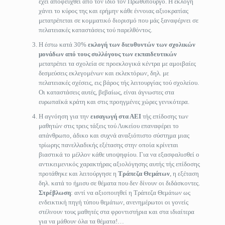
έχει αποφευχθεί από τον ίδιο τον Πρωθυπουργό. Η εκλογή
χάνει το κύρος της και ερήμην κάθε έννοιας αξιοκρατίας
μετατρέπεται σε κομματικό διορισμό που μάς ξαναφέρνει σε
πελατειακές καταστάσεις τού παρελθόντος.
Η έστω κατά 30%
εκλογή των διευθυντών των σχολικών
μονάδων από τους συλλόγους των εκπαιδευτικών
μετατρέπει τα σχολεία σε προεκλογικά κέντρα με αμοιβαίες
δεσμεύσεις εκλεγομένων και εκλεκτόρων, δηλ. με
πελατειακές σχέσεις, εις βάρος τής λειτουργίας τού σχολείου.
Οι καταστάσεις αυτές, βεβαίως, είναι άγνωστες στα
ευρωπαϊκά κράτη και στις προηγμένες χώρες γενικότερα.
Η αγνόηση για την
εισαγωγή στα ΑΕΙ
τής επίδοσης των
μαθητών στις τρεις τάξεις τού Λυκείου επαναφέρει το
απάνθρωπο, άδικο και συχνά αναξιόπιστο σύστημα μιας
τρίωρης πανελλαδικής εξέτασης στην οποία κρίνεται
βιαστικά το μέλλον κάθε υποψηφίου. Για να εξασφαλισθεί ο
αντικειμενικός χαρακτήρας αξιολόγησης αυτής τής επίδοσης
προτάθηκε και λειτούργησε η
Τράπεζα Θεμάτων
, η εξέταση
δηλ. κατά το ήμισυ σε θέματα που δεν δίνουν οι διδάσκοντες.
Στρέβλωση
: αντί να αξιοποιηθεί η Τράπεζα Θεμάτων ως
ενδεικτική πηγή τύπου θεμάτων, ανενημέρωτοι οι γονείς
στέλνουν τους μαθητές στα φροντιστήρια και στα ιδιαίτερα
για να μάθουν όλα τα θέματα!…