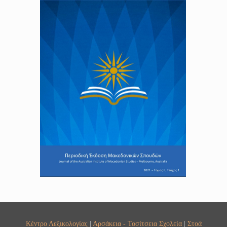
Κέντρο Λεξικολογίας
|
Αρσάκεια - Τοσίτσεια Σχολεία
|
Στοά