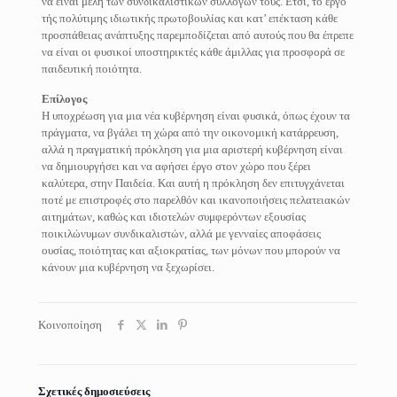
να είναι μέλη των συνδικαλιστικών συλλόγων τους. Ετσι, το έργο
τής πολύτιμης ιδιωτικής πρωτοβουλίας και κατ’ επέκταση κάθε
προσπάθειας ανάπτυξης παρεμποδίζεται από αυτούς που θα έπρεπε
να είναι οι φυσικοί υποστηρικτές κάθε άμιλλας για προσφορά σε
παιδευτική ποιότητα.
Επίλογος
Η υποχρέωση για μια νέα κυβέρνηση είναι φυσικά, όπως έχουν τα
πράγματα, να βγάλει τη χώρα από την οικονομική κατάρρευση,
αλλά η πραγματική πρόκληση για μια αριστερή κυβέρνηση είναι
να δημιουργήσει και να αφήσει έργο στον χώρο που ξέρει
καλύτερα, στην Παιδεία. Και αυτή η πρόκληση δεν επιτυγχάνεται
ποτέ με επιστροφές στο παρελθόν και ικανοποιήσεις πελατειακών
αιτημάτων, καθώς και ιδιοτελών συμφερόντων εξουσίας
ποικιλώνυμων συνδικαλιστών, αλλά με γενναίες αποφάσεις
ουσίας, ποιότητας και αξιοκρατίας, των μόνων που μπορούν να
κάνουν μια κυβέρνηση να ξεχωρίσει.
Κοινοποίηση
Σχετικές δημοσιεύσεις