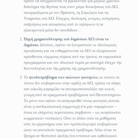
πρέπει να υποχρεούνται να βρίσκονται για μεγάλο χρονικό
διάστημα τής θητείας τους στον χώρο διοικήσεως τού ΑΕΙ,
συνεργαζόμενα με τον Πρύτανη, τη Σύγκλητο και τις
Υπηρεσίες τού ΑΕΙ. Ελεγχος, διοίκηση, γνώμες, εισηγήσεις,
συζητήσεις και αποφάσεις από το τηλέφωνο ή τα
ηλεκτρονικά μέσα δεν αποδίδουν…
Πηγή χρηματοδότησης τού δημόσιου ΑΕΙ είναι το
Δημόσιο.
Ωστόσο, πρέπει να ξεπεραστούν οι ιδεολογικές
αγκυλώσεις και να ενθαρρύνονται τα ΑΕΙ να εξευρίσκουν
πρόσθετους νόμιμους πόρους από την έρευνα, τα ευρωπαϊκά
προγράμματα και τον ιδιωτικό τομέα με αυστηρό έλεγχο τής
δεοντολογίας και τής χρήσης τής χρηματοδότησης.
Το
ψευδοπρόβλημα των αιώνιων φοιτητών,
οι οποίοι σε
τίποτε δεν επιβαρύνουν στην πράξη τα ΑΕΙ, πρέπει να πάψει
σαν εύκολη καραμέλα να αποπροσανατολίζει την κοινή
γνώμη από τα πραγματικά προβλήματα τού Πανεπιστημίου.
Το μόνο που πρέπει να απαγορευθεί στους φοιτητές αυτούς
είναι η συνδικαλιστική συμμετοχή (να μην παραμένουν –
όπως σε ελάχιστες περιπτώσεις συμβαίνει – ως εκπρόσωποι
κομματικών νεολαιών). Ολοι οι άλλοι ούτε τα μαθήματα
ούτε τα εργαστήρια ούτε τον προϋπολογισμό επιβαρύνουν
ώστε να αποτελούν πραγματικό πρόβλημα. Αλλο είναι το
ζήτημα αν θεσπιστεί εφεξής ένα εντατικό και ορθολογικό