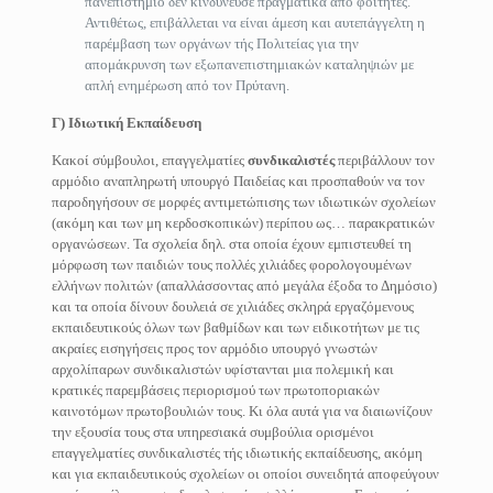
πανεπιστήμιο δεν κινδύνευσε πραγματικά από φοιτητές.
Αντιθέτως, επιβάλλεται να είναι άμεση και αυτεπάγγελτη η
παρέμβαση των οργάνων τής Πολιτείας για την
απομάκρυνση των εξωπανεπιστημιακών καταληψιών με
απλή ενημέρωση από τον Πρύτανη.
Γ) Ιδιωτική Εκπαίδευση
Κακοί σύμβουλοι, επαγγελματίες
συνδικαλιστές
περιβάλλουν τον
αρμόδιο αναπληρωτή υπουργό Παιδείας και προσπαθούν να τον
παροδηγήσουν σε μορφές αντιμετώπισης των ιδιωτικών σχολείων
(ακόμη και των μη κερδοσκοπικών) περίπου ως… παρακρατικών
οργανώσεων. Τα σχολεία δηλ. στα οποία έχουν εμπιστευθεί τη
μόρφωση των παιδιών τους πολλές χιλιάδες φορολογουμένων
ελλήνων πολιτών (απαλλάσσοντας από μεγάλα έξοδα το Δημόσιο)
και τα οποία δίνουν δουλειά σε χιλιάδες σκληρά εργαζόμενους
εκπαιδευτικούς όλων των βαθμίδων και των ειδικοτήτων με τις
ακραίες εισηγήσεις προς τον αρμόδιο υπουργό γνωστών
αρχολίπαρων συνδικαλιστών υφίστανται μια πολεμική και
κρατικές παρεμβάσεις περιορισμού των πρωτοποριακών
καινοτόμων πρωτοβουλιών τους. Κι όλα αυτά για να διαιωνίζουν
την εξουσία τους στα υπηρεσιακά συμβούλια ορισμένοι
επαγγελματίες συνδικαλιστές τής ιδιωτικής εκπαίδευσης, ακόμη
και για εκπαιδευτικούς σχολείων οι οποίοι συνειδητά αποφεύγουν