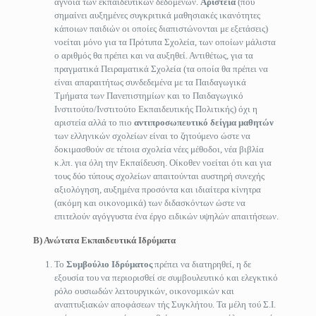
άγνοια των εκπαιδευτικών δεδομένων.
Αριστεία
(που
σημαίνει αυξημένες συγκριτικά μαθησιακές ικανότητες
κάποιων παιδιών οι οποίες διαπιστώνονται με εξετάσεις)
νοείται μόνο για τα Πρότυπα Σχολεία, των οποίων μάλιστα
ο αριθμός θα πρέπει και να αυξηθεί. Αντιθέτως, για τα
πραγματικά Πειραματικά Σχολεία (τα οποία θα πρέπει να
είναι απαραιτήτως συνδεδεμένα με τα Παιδαγωγικά
Τμήματα των Πανεπιστημίων και το Παιδαγωγικό
Ινστιτούτο/Ινστιτούτο Εκπαιδευτικής Πολιτικής) όχι η
αριστεία αλλά το πιο
αντιπροσωπευτικό δείγμα μαθητών
των ελληνικών σχολείων είναι το ζητούμενο ώστε να
δοκιμασθούν σε τέτοια σχολεία νέες μέθοδοι, νέα βιβλία
κ.λπ. για όλη την Εκπαίδευση. Οίκοθεν νοείται ότι και για
τους δύο τύπους σχολείων απαιτούνται αυστηρή συνεχής
αξιολόγηση, αυξημένα προσόντα και ιδιαίτερα κίνητρα
(ακόμη και οικονομικά) των διδασκόντων ώστε να
επιτελούν αγόγγυστα ένα έργο ειδικών υψηλών απαιτήσεων.
Β) Ανώτατα Εκπαιδευτικά Ιδρύματα
Το
Συμβούλιο Ιδρύματος
πρέπει να διατηρηθεί, η δε
εξουσία του να περιορισθεί σε συμβουλευτικό και ελεγκτικό
ρόλο ουσιωδών λειτουργικών, οικονομικών και
αναπτυξιακών αποφάσεων τής Συγκλήτου. Τα μέλη τού Σ.Ι.