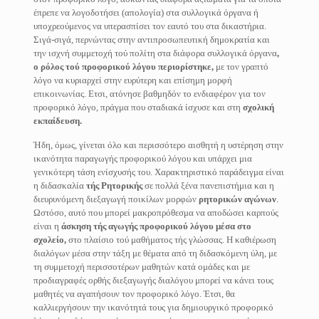
έπρεπε να λογοδοτήσει (απολογία) στα συλλογικά όργανα ή
υποχρεούμενος να υπερασπίσει τον εαυτό του στα δικαστήρια.
Σιγά-σιγά, περνώντας στην αντιπροσωπευτική δημοκρατία και
την ισχνή συμμετοχή τού πολίτη στα διάφορα συλλογικά όργανα
,
ο ρόλος τού προφορικού λόγου περιορίστηκε,
με τον γραπτό
λόγο να κυριαρχεί στην ευρύτερη και επίσημη μορφή
επικοινωνίας. Ετσι, ατόνησε βαθμηδόν το ενδιαφέρον για τον
προφορικό λόγο, πράγμα που σταδιακά ίσχυσε και στη
σχολική
εκπαίδευση.
Ήδη, όμως, γίνεται όλο και περισσότερο αισθητή η υστέρηση στην
ικανότητα παραγωγής προφορικού λόγου και υπάρχει μια
γενικότερη τάση ενίσχυσής του. Χαρακτηριστικό παράδειγμα είναι
η διδασκαλία
τής Ρητορικής
σε πολλά ξένα πανεπιστήμια και η
διευρυνόμενη διεξαγωγή ποικίλων μορφών
ρητορικών αγώνων
.
Ωστόσο, αυτό που μπορεί μακροπρόθεσμα να αποδώσει καρπούς
είναι η
άσκηση τής αγωγής προφορικού λόγου μέσα στο
σχολείο,
στο πλαίσιο τού μαθήματος τής γλώσσας. Η καθιέρωση
διαλόγων μέσα στην τάξη με θέματα από τη διδασκόμενη ύλη, με
τη συμμετοχή περισσοτέρων μαθητών κατά ομάδες και με
προδιαγραφές ορθής διεξαγωγής διαλόγου μπορεί να κάνει τους
μαθητές να αγαπήσουν τον προφορικό λόγο. Έτσι, θα
καλλιεργήσουν την ικανότητά τους για δημιουργικό προφορικό