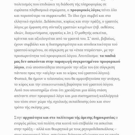
πολιτισμός που επιδιώκει τη διάδοση τής πληροφορίας σε
ευρύτατα πληθυσμικά στρώματα, ο
προφορικός λόγος
τείνει όλο
και περισσότερο να συρρικνωθεί. Το ίδιο έχει συμβεί και στο
ελληνικό σχολείο. Διδάσκεται, κυρίως και στην πράξη, ο γραπτός
λόγος με έμφαση στη σύνταξη γραπτών κειμένων (πβ. εκθέσεις
ιδεών, διαγωνίσματα, εργασίες κ.λπ.). Ο μαθητής ασκείται,
κρίνεται και αξιολογείται από τα γραπτά του. Σ’ αυτό, βεβαίως,
έχουν συμβάλει και η διατηρησιμότητα και αποδεικτικότητα τού
γραπτού κειμένου, σε σύγκριση με τα «έπεα πτερόεντα», με την
προσωρινότητα τού προφορικού λόγου. Αποτέλεσμα:
τα παιδιά
μας δεν ασκούνται στην παραγωγή συγκροτημένου προφορικού
λόγου
, ενώ υποσυνείδητα υποτιμούν την αξία του (σε σύγκριση
πάντοτε προς την «αίγλη» και το κύρος τού γραπτού λόγου).
Φυσικά, θα ήμουν ο τελευταίος που θα αμφισβητούσα την ανάγκη,
το κύρος και την επικοινωνιακή βαρύτητα τού γραπτού λόγου.
Αυτό που υποστηρίζω είναι ότι χρειάζεται μια άλλη στάση
απέναντι στον προφορικό λόγο και μια συστηματική καλλιέργειά
του τόσο στον χώρο τής σχολικής εκπαίδευσης όσο και στον
τρόπο τής σκέψης μας.
Στην
αρχαιότητα και στο πολίτευμα τής άμεσης δημοκρατίας
ο
ενεργός ρόλος τού πολίτη στα κοινά τού επέβαλλε να ασκείται
στην πράξη – αλλά και θεωρητικά με τους ρητοροδιδασκάλους –
στον προφορικό λόγο, ασκώντας διάφορα αξιώματα για τα οποία