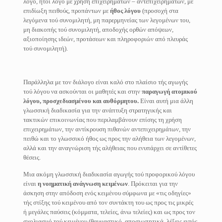
λόγο, ήτοι λόγο με χρήση επιχειρημάτων – αντεπιχειρημάτων, με
επιδίωξη πειθούς, προπάντων με
ήθος λόγου
(προσοχή στα
λεγόμενα τού συνομιλητή, μη παρερμηνείας των λεγομένων του,
μη διακοπής τού συνομιλητή, αποδοχής ορθών απόψεων,
αξιοποίησης ιδεών, προτάσεων και πληροφοριών από πλευράς
τού συνομιλητή).
Παράλληλα με τον διάλογο είναι καλό στο πλαίσιο τής αγωγής
τού λόγου να ασκούνται οι μαθητές και στην
παραγωγή ατομικού
λόγου,
προσχεδιασμένου και αυθόρμητου.
Είναι αυτή μια άλλη
γλωσσική διαδικασία για την ανάπτυξη στρατηγικής και
τακτικών επικοινωνίας που περιλαμβάνουν επίσης τη χρήση
επιχειρημάτων, την αντίκρουση πιθανών αντεπιχειρημάτων, την
πειθώ και το γλωσσικό ήθος ως προς την αλήθεια των λεγομένων,
αλλά και την αναγνώριση τής αλήθειας που ενυπάρχει σε αντίθετες
θέσεις.
Μια ακόμη γλωσσική διαδικασία αγωγής τού προφορικού λόγου
είναι
η νοηματική ανάγνωση κειμένων
. Πρόκειται για την
άσκηση στην απόδοση ενός κειμένου σύμφωνα με «τις οδηγίες»
τής στίξης τού κειμένου από τον συντάκτη του ως προς τις μικρές
ή μεγάλες παύσεις (κόμματα, τελείες, άνω τελείες) και ως προς τον
σχολιασμό τού κειμένου (θαυμαστικό, αποσιωπητικά, λέξεις εντός