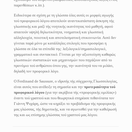
παρενθέσεων κ.λπ.).
Ειδικότερα σε σχέση με τη γλώσσα όλες αυτές οι μορφές αγωγής
τού προφορικού λόγου αποτελούν αναντικατάστατη άσκηση τής
γλωσσικής και μαζί τής νοητικής ικανότητας τού μαθητή, αφού
απαιτούν υψηλή δηλωτικότητα, νοηματική και γλωσσική
αλληλουχία, ποιοτική και αποτελεσματική επικοινωνία. Αυτό δεν
γίνεται παρά μόνο με κατάλληλες επιλογές που προσφέρει η
γλώσσα σε όλα τα επίπεδά της: λεξιλογικό/σημασιολογικό,
γραμματικό και συντακτικό. Γίνεται με την αξιοποίηση καθαρώς
γλωσσικών συστατικών και μηχανισμών που πηγάζουν από το
προνόμιο τού ανθρώπου όπου γης, την ικανότητά του να μιλάει,
δηλαδή τον προφορικό λόγο.
Ο Ferdinand de Saussure, ο ιδρυτής τής σύγχρονης Γλωσσολογίας,
είναι αυτός που ανέδειξε τη σημασία και την
προτεραιότητα τού
προφορικού λόγου
(για την ακρίβεια τής «προφορικής ομιλίας»)
έναντι τού γραπτού και που θεωρητικά επηρέασε πιθανότατα τον
Γιάννη Ψυχάρη, ώστε να κηρύξει το προβάδισμα τής προφορικής
μας γλώσσας, τής δημοτικής, και να αγωνισθεί για την καθιέρωσή
της και ως επίσημης γλώσσας τού γραπτού μας λόγου.