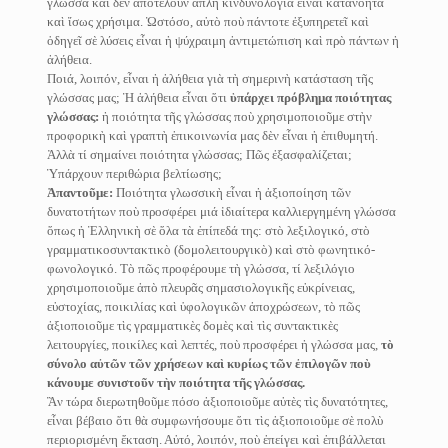
γλώσσα καὶ δὲν ἀποτελοῦν ἁπλῆ κινδυνολογία εἶναι κατανοητὰ
καὶ ἴσως χρήσιμα. Ὡστόσο, αὐτὸ ποὺ πάντοτε ἐξυπηρετεῖ καὶ
ὁδηγεῖ σὲ λύσεις εἶναι ἡ ψύχραιμη ἀντιμετώπιση καὶ πρὸ πάντων ἡ
ἀλήθεια.
Ποιά, λοιπόν, εἶναι ἡ ἀλήθεια γιὰ τὴ σημερινὴ κατάσταση τῆς
γλώσσας μας; Ἡ ἀλήθεια εἶναι ὅτι
ὑπάρχει πρόβλημα ποιότητας
γλώσσας:
ἡ ποιότητα τῆς γλώσσας ποὺ χρησιμοποιοῦμε στὴν
προφορικὴ καὶ γραπτὴ ἐπικοινωνία μας δὲν εἶναι ἡ ἐπιθυμητή.
Ἀλλὰ τί σημαίνει ποιότητα γλώσσας; Πῶς ἐξασφαλίζεται;
Ὑπάρχουν περιθώρια βελτίωσης;
Ἀπαντοῦμε:
Ποιότητα γλωσσικὴ εἶναι ἡ ἀξιοποίηση τῶν
δυνατοτήτων ποὺ προσφέρει μιά ἰδιαίτερα καλλιεργημένη γλώσσα
ὅπως ἡ Ἑλληνικὴ σὲ ὅλα τὰ ἐπίπεδά της: στὸ λεξιλογικό, στὸ
γραμματικοσυντακτικὸ (δομολειτουργικὸ) καὶ στὸ φωνητικό-
φωνολογικό. Τὸ πῶς προφέρουμε τὴ γλώσσα, τί λεξιλόγιο
χρησιμοποιοῦμε ἀπὸ πλευρᾶς σημασιολογικῆς εὐκρίνειας,
εὐστοχίας, ποικιλίας καὶ ὑφολογικῶν ἀποχρώσεων, τὸ πῶς
ἀξιοποιοῦμε τὶς γραμματικὲς δομὲς καὶ τὶς συντακτικὲς
λειτουργίες, ποικίλες καὶ λεπτές, ποὺ προσφέρει ἡ γλώσσα μας,
τὸ
σύνολο αὐτῶν τῶν χρήσεων καὶ κυρίως τῶν ἐπιλογῶν ποὺ
κάνουμε συνιστοῦν τὴν ποιότητα τῆς γλώσσας.
Ἂν τώρα διερωτηθοῦμε πόσο ἀξιοποιοῦμε αὐτὲς τὶς δυνατότητες,
εἶναι βέβαιο ὅτι θὰ συμφωνήσουμε ὅτι τὶς ἀξιοποιοῦμε σὲ πολὺ
περιορισμένη ἔκταση. Αὐτό, λοιπόν, ποὺ ἐπείγει καὶ ἐπιβάλλεται