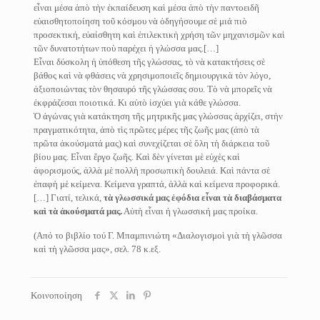
εἶναι μέσα ἀπὸ τὴν ἐκπαίδευση καὶ μέσα ἀπὸ τὴν παντοειδῆ
εὐαισθητοποίηση τοῦ κόσμου νὰ ὁδηγήσουμε σὲ μιά πιὸ
προσεκτική, εὐαίσθητη καὶ ἐπιλεκτικὴ χρήση τῶν μηχανισμῶν καὶ
τῶν δυνατοτήτων ποὺ παρέχει ἡ γλώσσα μας.[…]
Εἶναι δύσκολη ἡ ὑπόθεση τῆς γλώσσας, τὸ νὰ κατακτήσεις σὲ
βάθος καὶ νὰ φθάσεις νὰ χρησιμοποιεῖς δημιουργικὰ τὸν λόγο,
ἀξιοποιώντας τὸν θησαυρό τῆς γλώσσας σου. Τὸ νὰ μπορεῖς νὰ
ἐκφράζεσαι ποιοτικά. Κι αὐτὸ ἰσχύει γιὰ κάθε γλώσσα.
Ὁ ἀγώνας γιὰ κατάκτηση τῆς μητρικῆς μας γλώσσας ἀρχίζει, στὴν
πραγματικότητα, ἀπὸ τὶς πρῶτες μέρες τῆς ζωῆς μας (ἀπὸ τὰ
πρῶτα ἀκούσματά μας) καὶ συνεχίζεται σὲ ὅλη τὴ διάρκεια τοῦ
βίου μας. Εἶναι ἔργο ζωῆς. Καὶ δὲν γίνεται μὲ εὐχὲς καὶ
ἀφορισμούς, ἀλλὰ μὲ πολλὴ προσωπικὴ δουλειά. Καὶ πάντα σὲ
ἐπαφὴ μὲ κείμενα. Κείμενα γραπτά, ἀλλὰ καὶ κείμενα προφορικά.
[…] Γιατί, τελικά,
τὰ γλωσσικά μας ἐφόδια εἶναι τὰ διαβάσματα
καὶ τὰ ἀκούσματά μας.
Αὐτὴ εἶναι ἡ γλωσσική μας προίκα.
(Από το βιβλίο τού Γ. Μπαμπινιώτη «Διαλογισμοὶ γιὰ τὴ γλῶσσα
καὶ τὴ γλῶσσα μας», σελ. 78 κ.εξ.
Κοινοποίηση