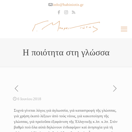
info@babiniotis.gr
H ποιότητα στη γλώσσα
6 Ιουνίου 2018
Συχνὰ γίνεται λόγος γιὰ ἀγλωσσία, γιὰ καταστροφὴ τῆς γλώσσας,
γιὰ χρήση ἑκατὸ λέξεων ἀπὸ τοὺς νέους, γιὰ κακοποίηση τῆς
γλώσσας, γιὰ προϊοῦσα ἐξαφάνιση τῆς Ἑλληνικῆς κ.λπ. κ.λπ. Στὸν
βαθμὸ ποὺ ὅλα αὐτὰ δηλώνουν ἐνδιαφέρον καὶ ἀνησυχία γιὰ τὴ