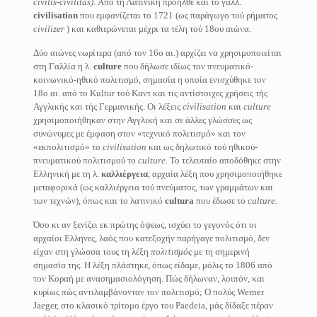
civilis-civilitas)
. Από τη Λατινική προήλθε και το γαλλ.
civilisation
που εμφανίζεται το 1721 (ως παράγωγο τού ρήματος
civilizer
) και καθιερώνεται μέχρι τα τέλη τού 18ου αιώνα.
Δύο αιώνες νωρίτερα (από τον 16ο αι.) αρχίζει να χρησιμοποιείται
στη Γαλλία η λ.
culture
που δήλωσε ιδίως τον πνευματικό-
κοινωνικό-ηθικό πολιτισμό, σημασία η οποία ενισχύθηκε τον
18ο αι. από το Κultur τού Καντ και τις αντίστοιχες χρήσεις τής
Αγγλικής και τής Γερμανικής. Οι λέξεις
civilisation
και
culture
χρησιμοποιήθηκαν στην Αγγλική και σε άλλες γλώσσες ως
συνώνυμες με έμφαση στον «τεχνικό πολιτισμό» και τον
«εκπολιτισμό» το
civilisation
και ως δηλωτικό τού ηθικού-
πνευματικού πολιτισμού το
culture.
Το τελευταίο αποδόθηκε στην
Ελληνική με τη λ.
καλλιέργεια
,
αρχαία λέξη που χρησιμοποιήθηκε
μεταφορικά (ως καλλιέργεια τού πνεύματος, των γραμμάτων και
των τεχνών), όπως και το λατινικό
cultura
που έδωσε το
culture.
Όσο κι αν ξενίζει εκ πρώτης όψεως, ισχύει το γεγονός ότι οι
αρχαίοι Ελληνες, λαός που κατεξοχήν παρήγαγε πολιτισμό, δεν
είχαν στη γλώσσα τους τη λέξη
πολιτισμός
με τη σημερινή
σημασία της. Η λέξη πλάστηκε, όπως είδαμε, μόλις το 1806 από
τον Κοραή με ανασημασιολόγηση. Πώς δήλωναν, λοιπόν, και
κυρίως πώς αντιλαμβάνονταν τον πολιτισμό; Ο πολύς Werner
Jaeger, στο κλασικό τρίτομο έργο του Ρaedeia, μάς δίδαξε πέραν