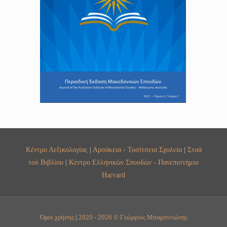
Κέντρο Λεξικολογίας
|
Αρσάκεια - Τοσίτσεια Σχολεία
|
Στοά
τού Βιβλίου
|
Κέντρο Ελληνικών Σπουδών - Πανεπιστήμιο
Harvard
Όροι χρήσης
|
2020 - 2026 © Γεώργιος Μπαμπινιώτης