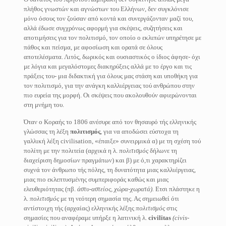
πλήθος γνωστών και αγνώστων του Ελλήνων, δεν συγκλόνισε
μόνο όσους τον ζούσαν από κοντά και συνεργάζονταν μαζί του,
αλλά έδωσε συγχρόνως αφορμή για σκέψεις, συζητήσεις και
αποτιμήσεις για τον πολιτισμό, τον οποίο ο εκλιπών υπηρέτησε με
πάθος και πείσμα, με αφοσίωση και ορατά σε όλους
αποτελέσματα. Λιτός, δωρικός και ουσιαστικός ο ίδιος άφησε- όχι
με λόγια και μεγαλόστομες διακηρύξεις αλλά με το έργο και τις
πράξεις του- μια διδακτική για όλους μας στάση και υποθήκη για
τον πολιτισμό, για την ανάγκη καλλιέργειας τού ανθρώπου στην
πιο ευρεία της μορφή. Οι σκέψεις που ακολουθούν αφιερώνονται
στη μνήμη του.
Όταν ο Κοραής το 1806 ανέσυρε από τον θησαυρό τής ελληνικής
γλώσσας τη λέξη
πολιτισμός
, για να αποδώσει εύστοχα τη
γαλλική λέξη civilisation, «έπαιξε» συνειρμικά α) με τη σχέση τού
πολίτη με την πολιτεία (αρχικά η λ.
πολιτισμός
δήλωνε τη
διαχείριση δημοσίων πραγμάτων) και β) με ό,τι χαρακτηρίζει
συχνά τον άνθρωπο τής πόλης, τη δυνατότητα μιας καλλιέργειας,
μιας πιο εκλεπτυσμένης συμπεριφοράς καθώς και μιας
ελευθεριότητας (πβ.
άστυ-αστείος,
χώρα-χωρατά).
Ετσι πλάστηκε η
λ.
πολιτισμός
με τη νεότερη σημασία της. Ας σημειωθεί ότι
αντίστοιχη τής (αρχαίας) ελληνικής λέξης
πολιτισμός
στις
σημασίες που αναφέραμε υπήρξε η λατινική λ.
civilitas
(civis-