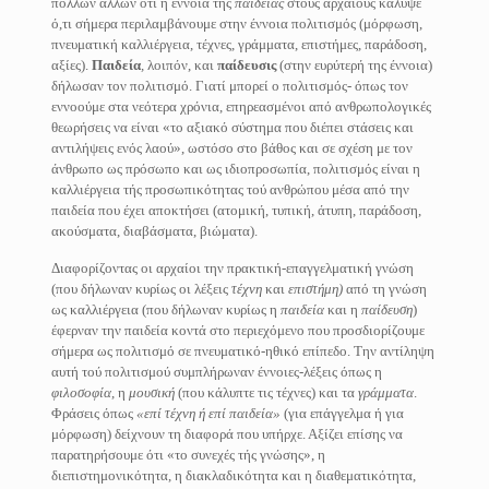
πολλών άλλων ότι η έννοια τής
παιδείας
στους αρχαίους κάλυψε
ό,τι σήμερα περιλαμβάνουμε στην έννοια πολιτισμός (μόρφωση,
πνευματική καλλιέργεια, τέχνες, γράμματα, επιστήμες, παράδοση,
αξίες).
Παιδεία
,
λοιπόν, και
παίδευσις
(στην ευρύτερή της έννοια)
δήλωσαν τον πολιτισμό. Γιατί μπορεί ο πολιτισμός- όπως τον
εννοούμε στα νεότερα χρόνια, επηρεασμένοι από ανθρωπολογικές
θεωρήσεις να είναι «το αξιακό σύστημα που διέπει στάσεις και
αντιλήψεις ενός λαού», ωστόσο στο βάθος και σε σχέση με τον
άνθρωπο ως πρόσωπο και ως ιδιοπροσωπία, πολιτισμός είναι η
καλλιέργεια τής προσωπικότητας τού ανθρώπου μέσα από την
παιδεία που έχει αποκτήσει (ατομική, τυπική, άτυπη, παράδοση,
ακούσματα, διαβάσματα, βιώματα).
Διαφορίζοντας οι αρχαίοι την πρακτική-επαγγελματική γνώση
(που δήλωναν κυρίως οι λέξεις
τέχνη
και
επιστήμη)
από τη γνώση
ως καλλιέργεια (που δήλωναν κυρίως η
παιδεία
και η
παίδευση
)
έφερναν την παιδεία κοντά στο περιεχόμενο που προσδιορίζουμε
σήμερα ως πολιτισμό σε πνευματικό-ηθικό επίπεδο. Την αντίληψη
αυτή τού πολιτισμού συμπλήρωναν έννοιες-λέξεις όπως η
φιλοσοφία
, η
μουσική
(που κάλυπτε τις τέχνες) και τα
γράμματα
.
Φράσεις όπως
«επί τέχνη
ή επί παιδεία»
(για επάγγελμα ή για
μόρφωση) δείχνουν τη διαφορά που υπήρχε. Αξίζει επίσης να
παρατηρήσουμε ότι «το συνεχές τής γνώσης», η
διεπιστημονικότητα, η διακλαδικότητα και η διαθεματικότητα,