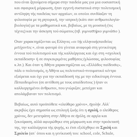
που είναι ζητούμενα σήμερα στην παιδεία μας για μια ουσιαστική
και σφαιρική μόρφωση, ήταν εγγενή συστατικά στην πολιτισμική
αντίληψη τής παιδείας των αρχαίων, οι οποίοι συνδύαζαν τη
φιλοσοφία με τη ρητορική, την ιατρική (κάτι σαν ανθρωπολογία-
βιολογία) με τα μαθηματικά και, βεβαίως, με τη μουσική (τις
τέχνες) και την άσκηση τού σώματος (πβ.
γυμναστήριο
γυμνάσιο
).
Οταν χαρακτηρίζονται ως Ελληνες
«οι τής ελληνικήςπαιδείας
μετέχοντες
», είναι φανερό ότι γίνεται αναφορά στη γενικότερη
έννοια τού πολιτισμού και τής καλλιέργειας και όχι στη «σχολική
εκπαίδευση» ή σε συγκεκριμένες μαθήσεις (γλώσσας, φιλοσοφίας
κ.λπ.). Και όταν η Αθήνα χαρακτηρίζεται ως
«Ελλάδος παίδευσις»
,
πάλι ο πολιτισμός, η Αθήνα ως πολιτιστικό-πνευματικό κέντρο
εξαίρεται και όχι για την εκπαίδευσή της με την ειδικότερη έννοια.
Πεπαιδευμένοι
(σε αντίθεση με τους
απαίδευτους
) ήταν οι
καλλιεργημένοι άνθρωποι, που γνώριζαν, μετείχαν και
απολάμβαναν τον πολιτισμό.
Βεβαίως, αυτό προϋπόθετε «ελεύθερο χρόνο»,
σχολήν
. Αλλ΄
ακριβώς έχει σημασία ως επιλογή ζωής ότι η
σχολή
, ο ελεύθερος
χρόνος, δεν μετετράπη στην Αθήνα σε
σχόλη,
σε αργία και
ξεκούραση, αλλά αφιερώθηκε στη μόρφωση και στην προέκτασή
της, την καλλιέργεια τής ψυχής, κι έτσι εξελίχθηκε σε
Σχολή
και
Σχολείο
(απ΄ όπου και η γενίκευσή του: school, cole, Schule,