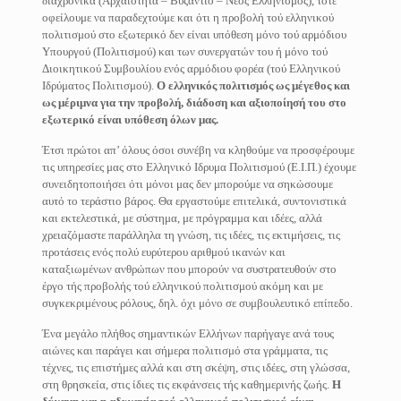
διαχρονικά (Αρχαιότητα – Βυζάντιο – Νέος Ελληνισμός), τότε
οφείλουμε να παραδεχτούμε και ότι η προβολή τού ελληνικού
πολιτισμού στο εξωτερικό δεν είναι υπόθεση μόνο τού αρμόδιου
Υπουργού (Πολιτισμού) και των συνεργατών του ή μόνο τού
Διοικητικού Συμβουλίου ενός αρμόδιου φορέα (τού Ελληνικού
Ιδρύματος Πολιτισμού).
Ο ελληνικός πολιτισμός ως μέγεθος και
ως μέριμνα για την προβολή,
διάδοση και αξιοποίησή του στο
εξωτερικό είναι υπόθεση όλων μας.
Έτσι πρώτοι απ’ όλους όσοι συνέβη να κληθούμε να προσφέρουμε
τις υπηρεσίες μας στο Ελληνικό Ιδρυμα Πολιτισμού (Ε.Ι.Π.) έχουμε
συνειδητοποιήσει ότι μόνοι μας δεν μπορούμε να σηκώσουμε
αυτό το τεράστιο βάρος. Θα εργαστούμε επιτελικά, συντονιστικά
και εκτελεστικά, με σύστημα, με πρόγραμμα και ιδέες, αλλά
χρειαζόμαστε παράλληλα τη γνώση, τις ιδέες, τις εκτιμήσεις, τις
προτάσεις ενός πολύ ευρύτερου αριθμού ικανών και
καταξιωμένων ανθρώπων που μπορούν να συστρατευθούν στο
έργο τής προβολής τού ελληνικού πολιτισμού ακόμη και με
συγκεκριμένους ρόλους, δηλ. όχι μόνο σε συμβουλευτικό επίπεδο.
Ένα μεγάλο πλήθος σημαντικών Ελλήνων παρήγαγε ανά τους
αιώνες και παράγει και σήμερα πολιτισμό στα γράμματα, τις
τέχνες, τις επιστήμες αλλά και στη σκέψη, στις ιδέες, στη γλώσσα,
στη θρησκεία, στις ίδιες τις εκφάνσεις τής καθημερινής ζωής.
Η