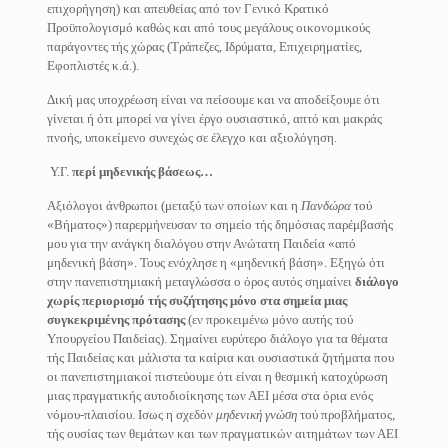
επιχορήγηση) και απευθείας από τον Γενικό Κρατικό
Προϋπολογισμό καθώς και από τους μεγάλους οικονομικούς
παράγοντες τής χώρας (Τράπεζες, Ιδρύματα, Επιχειρηματίες,
Εφοπλιστές κ.ά.).
Δική μας υποχρέωση είναι να πείσουμε και να αποδείξουμε ότι
γίνεται ή ότι μπορεί να γίνει έργο ουσιαστικό, απτό και μακράς
πνοής, υποκείμενο συνεχώς σε έλεγχο και αξιολόγηση.
Υ.Γ.
περί μηδενικής βάσεως…
Αξιόλογοι άνθρωποι (μεταξύ των οποίων και η
Πανδώρα
τού
«Βήματος») παρερμήνευσαν το σημείο τής δημόσιας παρέμβασής
μου για την ανάγκη διαλόγου στην Ανώτατη Παιδεία «από
μηδενική βάση». Τους ενόχλησε η «μηδενική βάση». Εξηγώ ότι
στην πανεπιστημιακή μεταγλώσσα ο όρος αυτός σημαίνει
διάλογο
χωρίς περιορισμό τής συζήτησης μόνο στα σημεία μιας
συγκεκριμένης πρότασης
(εν προκειμένω μόνο αυτής τού
Υπουργείου Παιδείας). Σημαίνει ευρύτερο διάλογο για τα θέματα
τής Παιδείας και μάλιστα τα καίρια και ουσιαστικά ζητήματα που
οι πανεπιστημιακοί πιστεύουμε ότι είναι η θεσμική κατοχύρωση
μιας πραγματικής αυτοδιοίκησης των ΑΕΙ μέσα στα όρια ενός
νόμου-πλαισίου. Ισως η σχεδόν
μηδενική γνώση
τού προβλήματος,
τής ουσίας των θεμάτων και των πραγματικών αιτημάτων των ΑΕΙ