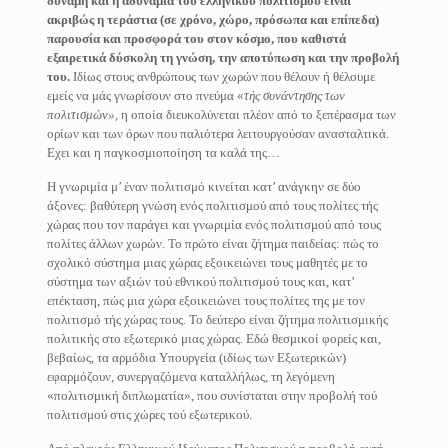
δύναμη και η αδυναμία τού ελληνικού πολιτισμού είναι
ακριβώς η τεράστια (σε χρόνο,
χώρο,
πρόσωπα και επίπεδα)
παρουσία και προσφορά του στον κόσμο,
που καθιστά
εξαιρετικά δύσκολη τη γνώση,
την αποτύπωση και την προβολή
του.
Ιδίως στους ανθρώπους των χωρών που θέλουν ή θέλουμε
εμείς να μάς γνωρίσουν στο πνεύμα «
τής
συνάντησης
των
πολιτισμών»,
η οποία διευκολύνεται πλέον από το ξεπέρασμα των
ορίων και των όρων που παλιότερα λειτουργούσαν ανασταλτικά.
Εχει και η παγκοσμιοποίηση τα καλά της…
Η γνωριμία μ’ έναν πολιτισμό κινείται κατ’ ανάγκην σε δύο
άξονες: βαθύτερη γνώση ενός πολιτισμού από τους πολίτες τής
χώρας που τον παράγει και γνωριμία ενός πολιτισμού από τους
πολίτες άλλων χωρών. Το πρώτο είναι ζήτημα παιδείας: πώς το
σχολικό σύστημα μιας χώρας εξοικειώνει τους μαθητές με το
σύστημα των αξιών τού εθνικού πολιτισμού τους και, κατ’
επέκταση, πώς μια χώρα εξοικειώνει τους πολίτες της με τον
πολιτισμό τής χώρας τους. Το δεύτερο είναι ζήτημα πολιτισμικής
πολιτικής στο εξωτερικό μιας χώρας. Εδώ θεσμικοί φορείς και,
βεβαίως, τα αρμόδια Υπουργεία (ιδίως των Εξωτερικών)
εφαρμόζουν, συνεργαζόμενα καταλλήλως, τη λεγόμενη
«πολιτισμική διπλωματία», που συνίσταται στην προβολή τού
πολιτισμού στις χώρες τού εξωτερικού.