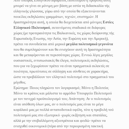
Από πλευράς Ελληνικού Ιδρύματος Πολιτισμού η προβολή αυτή
μπορεί να γίνει σε μόνιμη μεν βάση με εστία τη διδασκαλία τής
ελληνικής γλώσσας, γύρω από την οποία θα εξακτινώνονται
ποικίλες εκδηλώσεις γραμμάτων, τεχνών, επιστημών. Η
δραστηριότητα αυτή, η οποία θα διοχετεύεται από μόνιμες
Εστίες
Ελληνικού
Πολιτισμού
, εκτεινόμενες σταδιακά σε διάφορες
χώρες (με προτεραιότητα τις Βαλκανικές, τις χώρες διεύρυνσης τής
Ευρωπαϊκής Ενωσης, την Ασία, την Ευρώπη και την Αμερική),
πρέπει να συνοδεύεται από μερικά
μεγάλα
πολιτισμικά
γεγονότα
που θα συμπληρώνουν και θα ενισχύουν αυτή τη δραστηριότητα
και θα μεταφέρονται σε περισσότερες χώρες. Εννοώ λίγες μεγάλες
ουσιαστικές, εντυπωσιακές θα έλεγα, πολιτισμικές εκδηλώσεις,
που για να ξεχωρίσουν πρέπει να είναι πραγματικά εκλεκτές σε
ποιότητα, πρωτότυπες σε σύλληψη και σύνθετες σε χαρακτήρα,
ώστε να προβάλλουν τον ελληνικό πολιτισμό στο πραγματικό του
μέγεθος.
Ερώτημα: Ποιος πληρώνει τον λογαριασμό; Μόνο η Πολιτεία;
Μόνο το κράτος και μάλιστα το αρμόδιο Υπουργείο Πολιτισμού
με τον πενιχρό προϋπολογισμό του; Απάντηση: Αν ο πολιτισμός
είναι υπόθεση όλων μας, αν ο πολιτισμός μας είναι το μέγα
κεφάλαιό μας με πολλά ανταποδοτικά οφέλη, τότε η προβολή τού
πολιτισμού μας στο εξωτερικό -χωρίς εκζήτηση και σπατάλες,
αλλά με την επιβαλλόμενη αξιοπρέπεια και φειδώ- πρέπει να
ενισχυθεί οικονομικά (πέρα από την περιορισμένη τακτική