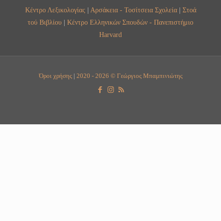
Κέντρο Λεξικολογίας
|
Αρσάκεια - Τοσίτσεια Σχολεία
|
Στοά
τού Βιβλίου
|
Κέντρο Ελληνικών Σπουδών - Πανεπιστήμιο
Harvard
Όροι χρήσης
|
2020 - 2026 © Γεώργιος Μπαμπινιώτης